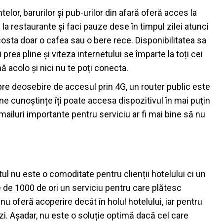
telor, barurilor și pub-urilor din afară oferă acces la
 la restaurante și faci pauze dese în timpul zilei atunci
costa doar o cafea sau o bere rece. Disponibilitatea sa
prea pline și viteza internetului se împarte la toți cei
mă acolo și nici nu te poți conecta.
pre deosebire de accesul prin 4G, un router public este
ine cunoștințe îți poate accesa dispozitivul în mai puțin
iluri importante pentru serviciu ar fi mai bine să nu
ul nu este o comoditate pentru clienții hotelului ci un
de 1000 de ori un serviciu pentru care plătesc
nu oferă acoperire decât în holul hotelului, iar pentru
zi. Așadar, nu este o soluție optimă dacă cel care