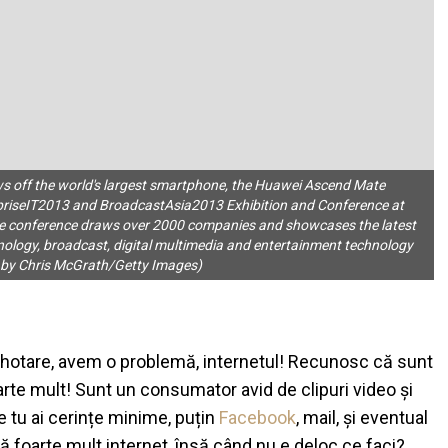
 off the world's largest smartphone, the Huawei Ascend Mate
riseIT2013 and BroadcastAsia2013 Exhibition and Conference at
he conference draws over 2000 companies and showcases the latest
logy, broadcast, digital multimedia and entertainment technology
o by Chris McGrath/Getty Images)
e hotare, avem o problemă, internetul! Recunosc că sunt
oarte mult! Sunt un consumator avid de clipuri video și
ate tu ai cerințe minime, puțin
Facebook
, mail, și eventual
 foarte mult internet, însă când nu e deloc ce faci?