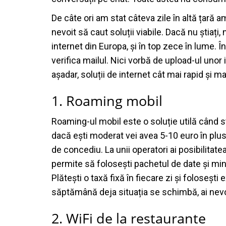
De câte ori am stat câteva zile în altă țară a
nevoit să caut soluții viabile. Dacă nu știați,
internet din Europa, și în top zece în lume. În
verifica mailul. Nici vorbă de upload-ul unor 
așadar, soluții de internet cât mai rapid și ma
1. Roaming mobil
Roaming-ul mobil este o soluție utilă când st
dacă ești moderat vei avea 5-10 euro în plu
de concediu. La unii operatori ai posibilitatea
permite să folosești pachetul de date și min
Plătești o taxă fixă în fiecare zi și folosești
săptămână deja situația se schimbă, ai nevoi
2. WiFi de la restaurante