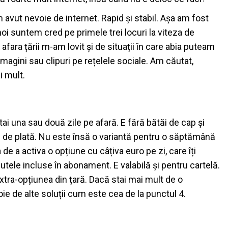
m avut nevoie de internet. Rapid și stabil. Așa am fost
 noi suntem cred pe primele trei locuri la viteza de
 afara țării m-am lovit și de situații în care abia puteam
imagini sau clipuri pe rețelele sociale. Am căutat,
i mult.
ai una sau două zile pe afară. E fără bătăi de cap și
s de plată. Nu este însă o variantă pentru o săptămână
 de a activa o opțiune cu câțiva euro pe zi, care îți
utele incluse în abonament. E valabilă și pentru cartelă.
 extra-opțiunea din țară. Dacă stai mai mult de o
e de alte soluții cum este cea de la punctul 4.