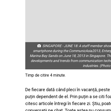
SINGAPORE - JUNE 18: A staff member shows
smartphone during the CommunicAsia2013, Enterp
Marina Bay Sands on June 18, 2013 in Singapore. T
developments and trends from communication techno
industries. (Phot
De fiecare dată când pleci în vacanță, pest
puțin dependent de el. Prin puțin a se citi f
citesc articole întregi în fiecare zi. Știu, po
conversații pe chat. Toate astea nu consumă