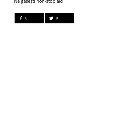
Ne găsești non-stop aici
0
0