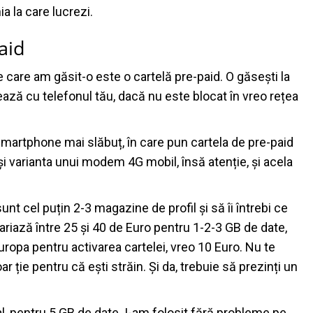
a la care lucrezi.
aid
 care am găsit-o este o cartelă pre-paid. O găsești la
ează cu telefonul tău, dacă nu este blocat în vreo rețea
 smartphone mai slăbuț, în care pun cartela de pre-paid
și varianta unui modem 4G mobil, însă atenție, și acela
unt cel puțin 2-3 magazine de profil și să îi întrebi ce
variază între 25 și 40 de Euro pentru 1-2-3 GB de date,
 Europa pentru activarea cartelei, vreo 10 Euro. Nu te
r ție pentru că ești străin. Și da, trebuie să prezinți un
tal, pentru 5 GB de date. I-am folosit fără probleme pe