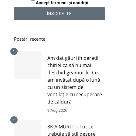
Accept termenii și condiții
Postări recente
1
Am dat găuri în pereții
chiriei ca să nu mai
deschid geamurile: Ce
am învățat după o lună
cu un sistem de
ventilație cu recuperare
de căldură
3 Aug 2026
2
8K A MURIT! – Tot ce
trebuie să știi despre