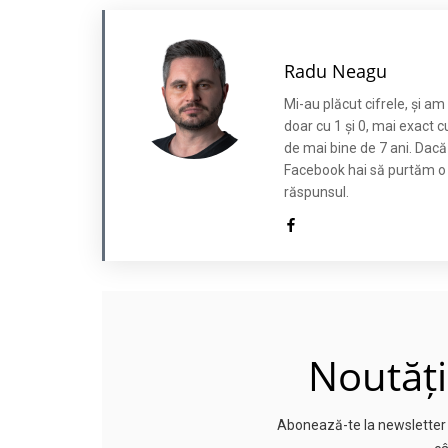
Radu Neagu
Mi-au plăcut cifrele, și a
doar cu 1 și 0, mai exact c
de mai bine de 7 ani. Dacă
Facebook hai să purtăm o co
răspunsul.
Noutăți
Abonează-te la newsletter p