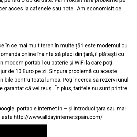
 cer acces la cafenele sau hotel. Am economisit cel
n ce în ce mai mult teren în multe țări este modemul cu
comanda online înainte să pleci din țară, îl plătești cu
un modem portabil cu baterie și WiFi la care poți
n jur de 10 Euro pe zi. Singura problemă cu aceste
ibile pentru toată lumea. Poți încerca să rezervi unul
garantat că vei reuși. În plus, tarifele nu sunt printre
oogle: portable internet in – și introduci țara sau mai
ct este http://www.alldayinternetspain.com/