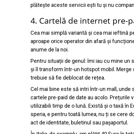
plătește aceste servicii ești tu și nu compani
4. Cartelă de internet pre-p
Cea mai simplă variantă și cea mai ieftină pe
aproape orice operator din afară și funcțion
anume de la noi.
Pentru situații de genul: îmi iau cu mine un
și îl transform într-un hotspot mobil. Merge 
trebuie să fie deblocat de rețea.
Cel mai bine este să intri într-un mall, unde s
cartele pre-paid de date au acolo. Prețurile 
utilizabili timp de o lună. Există și o taxă în
speria, e pentru toată lumea, nu ți se cere doa
act de identitate, buletinul sau pașaportul.
În Italia, de exemplu, am plătit 40 Euro în to