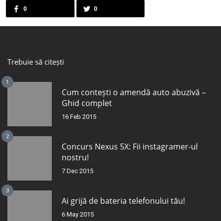
0
0
Trebuie să citești
1
Cum contești o amendă auto abuzivă –
Ghid complet
16 Feb 2015
2
Concurs Nexus 5X: Fii instagramer-ul
nostru!
7 Dec 2015
3
Ai grijă de bateria telefonului tău!
6 May 2015