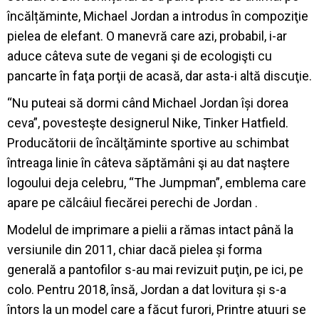
încălțăminte, Michael Jordan a introdus în compoziţie
pielea de elefant. O manevră care azi, probabil, i-ar
aduce câteva sute de vegani şi de ecologişti cu
pancarte în faţa porţii de acasă, dar asta-i altă discuţie.
“Nu puteai să dormi când Michael Jordan își dorea
ceva”, povesteşte designerul Nike, Tinker Hatfield.
Producătorii de încălţăminte sportive au schimbat
întreaga linie în câteva săptămâni şi au dat naştere
logoului deja celebru, “The Jumpman”, emblema care
apare pe călcâiul fiecărei perechi de Jordan .
Modelul de imprimare a pielii a rămas intact până la
versiunile din 2011, chiar dacă pielea și forma
generală a pantofilor s-au mai revizuit puţin, pe ici, pe
colo.
Pentru 2018, însă, Jordan a dat lovitura și s-a
întors la un model care a făcut furori, Printre atuuri se