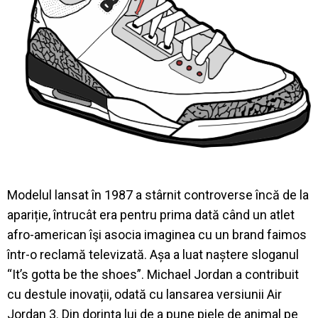
Modelul lansat în 1987 a stârnit controverse încă de la
apariție, întrucât era pentru prima dată când un atlet
afro-american îşi asocia imaginea cu un brand faimos
într-o reclamă televizată. Așa a luat naștere sloganul
“It’s gotta be the shoes”. Michael Jordan a contribuit
cu destule inovații, odată cu lansarea versiunii Air
Jordan 3. Din dorința lui de a pune piele de animal pe