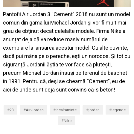
Pantofii Air Jordan 3 “Cement” 2018 nu sunt un model
comun din gama lui Michael Jordan și vor fi mult mai
greu de obținut decât celelalte modele. Firma Nike a
anunțat deja că va reduce masiv numărul de
exemplare la lansarea acestui model. Cu alte cuvinte,
dacă pui mâna pe o pereche, ești un norocos. Şi tot cu
siguranţă Jordanii ăștia te vor face să plutești,
precum Michael Jordan însuşi pe terenul de baschet
în 1991. Pentru că, deşi se cheamă “Cement”, eu de
aici de unde sunt deja sunt convins că-s beton!
23
Air Jordan
incaltaminte
jordan
legende
Nike