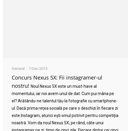
General
7 Dec 2015
Concurs Nexus 5X: Fii instagramer-ul
nostru!
Noul Nexus 5X este un must-have al
momentului, iar noi avem unul de dat. Cum pui mâna pe
el? Arătându-ne talentul tău la fotografie cu smartphone-
ul. Dacă prima rețea socială pe care o deschizi în fiecare zi
este Instagram, atunci ești omul potrivit pentru competiția
noastră. Vom da noul Nexus 5X, pe rând, câte unui
instagramer pe zi, timp de cinci zile. Fiecare dintre cei cinci