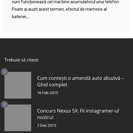
cum funcționează cel mai bine acumulatorul unui telefon.
Poate ai auzit acest termen, efectul de memorie al
bateriei.,...
Trebuie să citești
1
Cum contești o amendă auto abuzivă –
Ghid complet
16 Feb 2015
2
Concurs Nexus 5X: Fii instagramer-ul
nostru!
7 Dec 2015