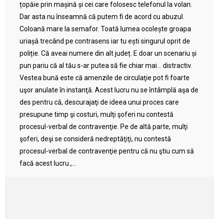
țopăie prin mașină și cei care folosesc telefonul la volan.
Dar asta nu înseamnă că putem fi de acord cu abuzul.
Coloană mare la semafor. Toată lumea ocolește groapa
uriașă trecând pe contrasens iar tu ești singurul oprit de
poliție. Că aveai numere din alt județ. E doar un scenariu și
pun pariu că al tău s-ar putea să fie chiar mai… distractiv.
Vestea bună este că amenzile de circulaţie pot fi foarte
uşor anulate în instanţă. Acest lucru nu se întâmplă aşa de
des pentru că, descurajaţi de ideea unui proces care
presupune timp şi costuri, mulţi şoferi nu contestă
procesul-verbal de contravenţie. Pe de altă parte, mulţi
şoferi, deşi se consideră nedreptăţiţi, nu contestă
procesul-verbal de contravenţie pentru că nu ştiu cum să
facă acest lucru.,...