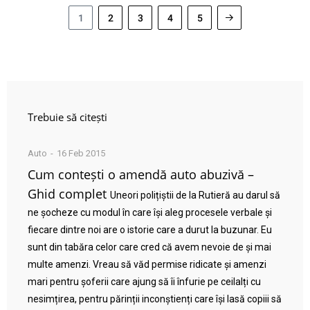
1
2
3
4
5
Trebuie să citești
Auto
16 Feb 2015
Cum contești o amendă auto abuzivă –
Ghid complet
Uneori polițiștii de la Rutieră au darul să
ne șocheze cu modul în care își aleg procesele verbale și
fiecare dintre noi are o istorie care a durut la buzunar. Eu
sunt din tabăra celor care cred că avem nevoie de și mai
multe amenzi. Vreau să văd permise ridicate și amenzi
mari pentru șoferii care ajung să îi înfurie pe ceilalți cu
nesimțirea, pentru părinții inconștienți care își lasă copiii să