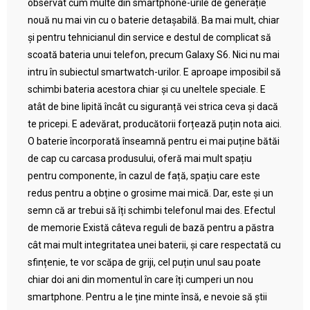
observat cum multe din smartphone-urile de generație
nouă nu mai vin cu o baterie detașabilă. Ba mai mult, chiar
și pentru tehnicianul din service e destul de complicat să
scoată bateria unui telefon, precum Galaxy S6. Nici nu mai
intru în subiectul smartwatch-urilor. E aproape imposibil să
schimbi bateria acestora chiar și cu uneltele speciale. E
atât de bine lipită încât cu siguranță vei strica ceva și dacă
te pricepi. E adevărat, producătorii forțează puțin nota aici.
O baterie încorporată înseamnă pentru ei mai puține bătăi
de cap cu carcasa produsului, oferă mai mult spațiu
pentru componente, în cazul de față, spațiu care este
redus pentru a obține o grosime mai mică. Dar, este și un
semn că ar trebui să îți schimbi telefonul mai des. Efectul
de memorie Există câteva reguli de bază pentru a păstra
cât mai mult integritatea unei baterii, și care respectată cu
sfințenie, te vor scăpa de griji, cel puțin unul sau poate
chiar doi ani din momentul în care îți cumperi un nou
smartphone. Pentru a le ține minte însă, e nevoie să știi