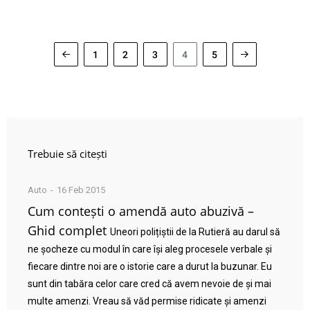
1
2
3
4
5
Trebuie să citești
Auto
16 Feb 2015
Cum contești o amendă auto abuzivă –
Ghid complet
Uneori polițiștii de la Rutieră au darul să
ne șocheze cu modul în care își aleg procesele verbale și
fiecare dintre noi are o istorie care a durut la buzunar. Eu
sunt din tabăra celor care cred că avem nevoie de și mai
multe amenzi. Vreau să văd permise ridicate și amenzi