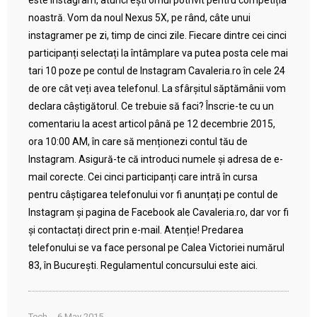
este Instagram, atunci ești omul potrivit pentru competiția
noastră. Vom da noul Nexus 5X, pe rând, câte unui
instagramer pe zi, timp de cinci zile. Fiecare dintre cei cinci
participanți selectați la întâmplare va putea posta cele mai
tari 10 poze pe contul de Instagram Cavaleria.ro în cele 24
de ore cât veți avea telefonul. La sfârșitul săptămânii vom
declara câștigătorul. Ce trebuie să faci? Înscrie-te cu un
comentariu la acest articol până pe 12 decembrie 2015,
ora 10:00 AM, în care să menționezi contul tău de
Instagram. Asigură-te că introduci numele și adresa de e-
mail corecte. Cei cinci participanți care intră în cursa
pentru câștigarea telefonului vor fi anunțați pe contul de
Instagram și pagina de Facebook ale Cavaleria.ro, dar vor fi
și contactați direct prin e-mail. Atenție! Predarea
telefonului se va face personal pe Calea Victoriei numărul
83, în București. Regulamentul concursului este aici.
Tech
6 May 2015