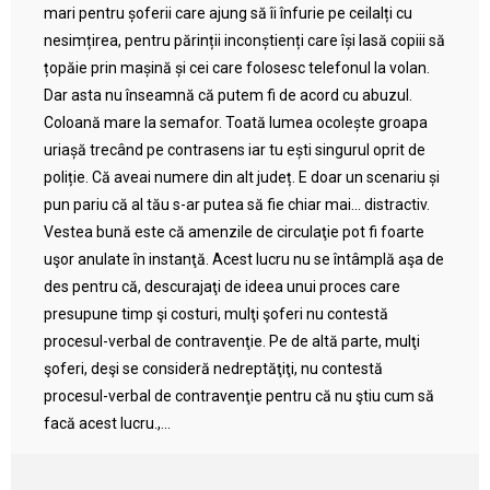
mari pentru șoferii care ajung să îi înfurie pe ceilalți cu
nesimțirea, pentru părinții inconștienți care își lasă copiii să
țopăie prin mașină și cei care folosesc telefonul la volan.
Dar asta nu înseamnă că putem fi de acord cu abuzul.
Coloană mare la semafor. Toată lumea ocolește groapa
uriașă trecând pe contrasens iar tu ești singurul oprit de
poliție. Că aveai numere din alt județ. E doar un scenariu și
pun pariu că al tău s-ar putea să fie chiar mai… distractiv.
Vestea bună este că amenzile de circulaţie pot fi foarte
uşor anulate în instanţă. Acest lucru nu se întâmplă aşa de
des pentru că, descurajaţi de ideea unui proces care
presupune timp şi costuri, mulţi şoferi nu contestă
procesul-verbal de contravenţie. Pe de altă parte, mulţi
şoferi, deşi se consideră nedreptăţiţi, nu contestă
procesul-verbal de contravenţie pentru că nu ştiu cum să
facă acest lucru.,...