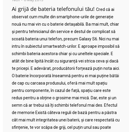
Ai grijă de bateria telefonului tău!
Cred că ai
observat cum multe din smartphone-urile de generație
nouă nu mai vin cu o baterie detașabilă. Ba mai mult, chiar
și pentru tehnicianul din service e destul de complicat să
scoată bateria unui telefon, precum Galaxy S6. Nici nu mai
intru în subiectul smartwatch-urilor. E aproape imposibil să
schimbi bateria acestora chiar și cu uneltele speciale. E
atât de bine lipită încât cu siguranță vei strica ceva și dacă
te pricepi. E adevărat, producătorii forțează puțin nota aici.
O baterie încorporată înseamnă pentru ei mai puține bătăi
de cap cu carcasa produsului, oferă mai mult spațiu
pentru componente, în cazul de față, spațiu care este
redus pentru a obține o grosime mai mică. Dar, este și un
semn că ar trebui să îți schimbi telefonul mai des. Efectul
de memorie Există câteva reguli de bază pentru a păstra
cât mai mult integritatea unei baterii, și care respectată cu
sfințenie, te vor scăpa de griji, cel puțin unul sau poate