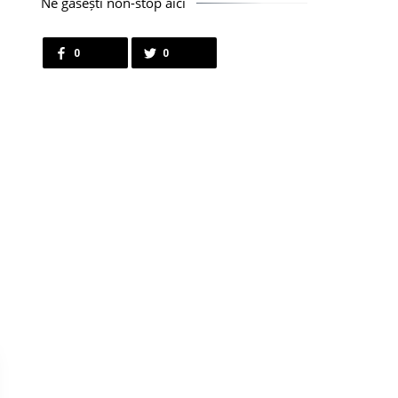
Ne găsești non-stop aici
0
0