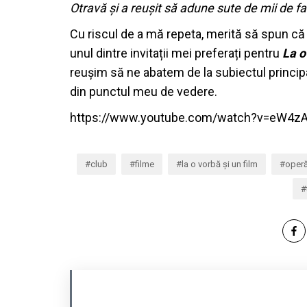
Otravă și a reușit să adune sute de mii de f
Cu riscul de a mă repeta, merită să spun 
unul dintre invitații mei preferați pentru
La o
reușim să ne abatem de la subiectul principa
din punctul meu de vedere.
https://www.youtube.com/watch?v=eW4
club
filme
la o vorbă și un film
oper