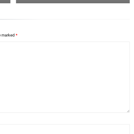
re marked
*