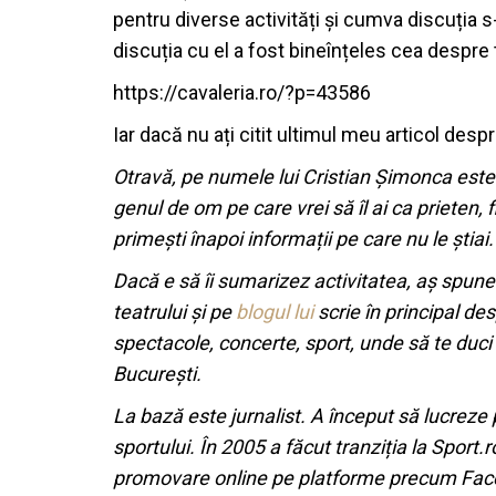
pentru diverse activități și cumva discuția s
discuția cu el a fost bineînțeles cea despre
https://cavaleria.ro/?p=43586
Iar dacă nu ați citit ultimul meu articol desp
Otravă, pe numele lui Cristian Șimonca este 
genul de om pe care vrei să îl ai ca prieten, 
primești înapoi informații pe care nu le știai.
Dacă e să îi sumarizez activitatea, aș spun
teatrului și pe
blogul lui
scrie în principal de
spectacole, concerte, sport, unde să te duci
București.
La bază este jurnalist. A început să lucreze
sportului. În 2005 a făcut tranziția la Sport.
promovare online pe platforme precum Faceboo