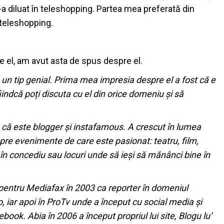
-a diluat în teleshopping. Partea mea preferată din
 teleshopping.
re el, am avut asta de spus despre el.
un tip genial. Prima mea impresia despre el a fost că e
fiindcă poți discuta cu el din orice domeniu și să
e că este blogger și instafamous. A crescut în lumea
spre evenimente de care este pasionat: teatru, film,
 în concediu sau locuri unde să ieși să mănânci bine în
 pentru Mediafax în 2003 ca reporter în domeniul
ro, iar apoi în ProTv unde a început cu social media și
k. Abia în 2006 a început propriul lui site, Blogu lu’