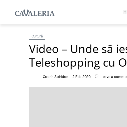
H
Cultură
Video – Unde să ieș
Teleshopping cu O
Codrin Spiridon
2 Feb 2020
Leave a comme