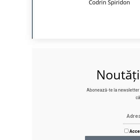
Codrin Spiridon
Noutăți
Abonează-te la newsletter p
câ
Accep