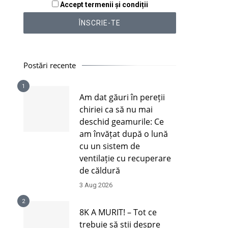
Accept termenii și condiții
Postări recente
1
Am dat găuri în pereții
chiriei ca să nu mai
deschid geamurile: Ce
am învățat după o lună
cu un sistem de
ventilație cu recuperare
de căldură
3 Aug 2026
2
8K A MURIT! – Tot ce
trebuie să știi despre