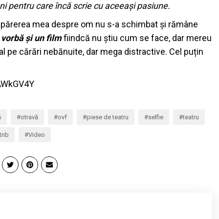
ani pentru care încă scrie cu aceeași pasiune.
că părerea mea despre om nu s-a schimbat și rămâne
 vorbă și un film
fiindcă nu știu cum se face, dar mereu
l pe cărări nebănuite, dar mega distractive. Cel puțin
zAWkGV4Y
ă
otravă
ovf
piese de teatru
selfie
teatru
tnb
Video