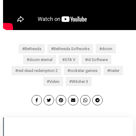
Bethesda
Bethesda Softworks
doom
doom eternal
GTA V
id Software
red dead redemption 2
rockstar games
trailer
Video
Witcher 3