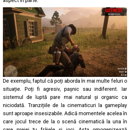
aspect în parte.
De exemplu, faptul că poți aborda în mai multe feluri o
situație. Poți fi agresiv, pașnic sau indiferent. Iar
sistemul de luptă pare mai natural și organic ca
niciodată. Tranzițiile de la cinematicuri la gameplay
sunt aproape insesizabile. Adică momentele acelea în
care jocul trece de la o scenă cinematică la una în
care preiei tu frâiele și joci. Asta omogenizează