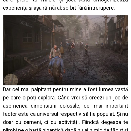
experiența și așa rămâi absorbit fără întrerupere.
Dar cel mai palpitant pentru mine a fost lumea vastă
pe care o poți explora. Când vrei să creezi un joc de
asemenea dimensiuni colosale, cel mai important
factor este ca universul respectiv să fie populat. Și nu
doar cu oameni, ci cu activități. Fiindcă degeaba te
plimbi pe o hartă gigantică dacă nu ai nimic de făcut și