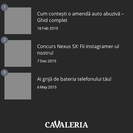
1
Cum contești o amendă auto abuzivă –
Ghid complet
16 Feb 2015
2
Concurs Nexus 5X: Fii instagramer-ul
nostru!
7 Dec 2015
3
Ai grijă de bateria telefonului tău!
6 May 2015