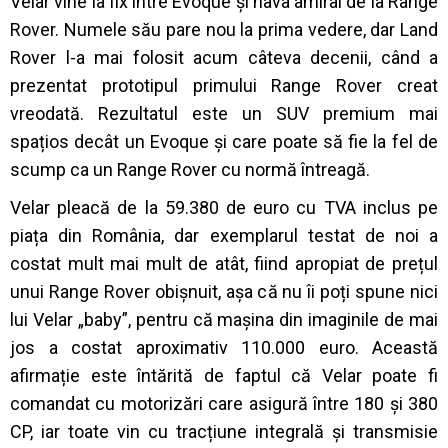
Velar vine la fix între Evoque și nava amiral de la Range
Rover. Numele său pare nou la prima vedere, dar Land
Rover l-a mai folosit acum câteva decenii, când a
prezentat prototipul primului Range Rover creat
vreodată. Rezultatul este un SUV premium mai
spațios decât un Evoque și care poate să fie la fel de
scump ca un Range Rover cu normă întreagă.
Velar pleacă de la 59.380 de euro cu TVA inclus pe
piața din România, dar exemplarul testat de noi a
costat mult mai mult de atât, fiind apropiat de prețul
unui Range Rover obișnuit, așa că nu îi poți spune nici
lui Velar „baby”, pentru că mașina din imaginile de mai
jos a costat aproximativ 110.000 euro. Această
afirmație este întărită de faptul că Velar poate fi
comandat cu motorizări care asigură între 180 și 380
CP, iar toate vin cu tracțiune integrală și transmisie