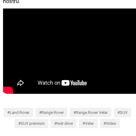
nostru.
Land Rover
Range Rover
Range Rover Velar
SUV
SUV premium
test drive
Velar
Video