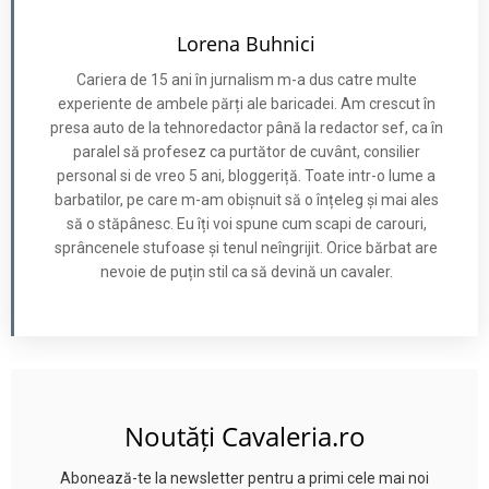
Lorena Buhnici
Cariera de 15 ani în jurnalism m-a dus catre multe
experiente de ambele părți ale baricadei. Am crescut în
presa auto de la tehnoredactor până la redactor sef, ca în
paralel să profesez ca purtător de cuvânt, consilier
personal si de vreo 5 ani, bloggeriță. Toate intr-o lume a
barbatilor, pe care m-am obișnuit să o înțeleg și mai ales
să o stăpânesc. Eu îți voi spune cum scapi de carouri,
sprâncenele stufoase și tenul neîngrijit. Orice bărbat are
nevoie de puțin stil ca să devină un cavaler.
Noutăți Cavaleria.ro
Abonează-te la newsletter pentru a primi cele mai noi