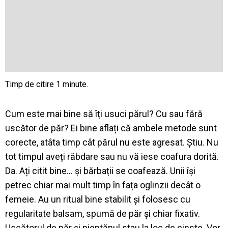
Cum este mai bine să îți usuci părul? Cu sau fără
uscător de păr? Ei bine aflați că ambele metode sunt
corecte, atâta timp cât părul nu este agresat. Știu. Nu
tot timpul aveți răbdare sau nu vă iese coafura dorită.
Da. Ați citit bine… și bărbații se coafează. Unii își
petrec chiar mai mult timp în fața oglinzii decât o
femeie. Au un ritual bine stabilit și folosesc cu
regularitate balsam, spumă de păr și chiar fixativ.
Uscătorul de păr și pieptănul stau la loc de cinste. Vor