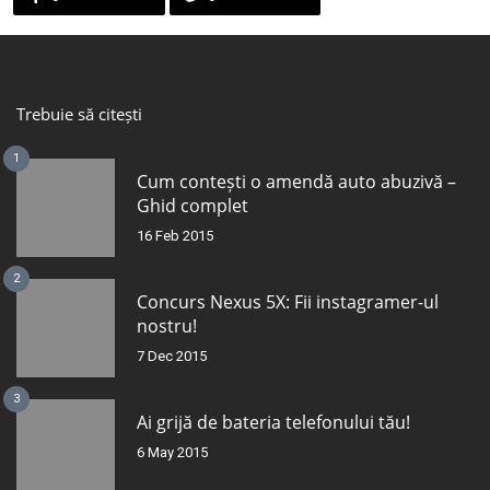
Trebuie să citești
1
Cum contești o amendă auto abuzivă –
Ghid complet
16 Feb 2015
2
Concurs Nexus 5X: Fii instagramer-ul
nostru!
7 Dec 2015
3
Ai grijă de bateria telefonului tău!
6 May 2015