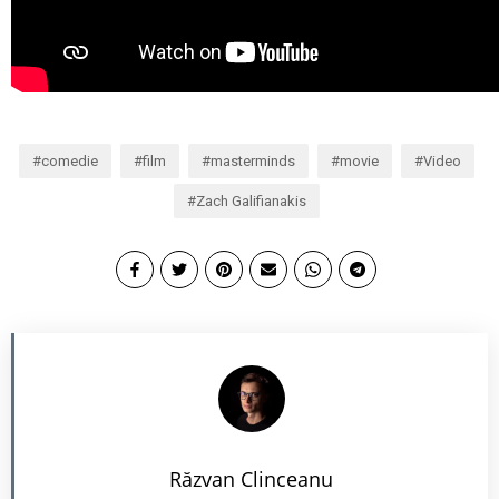
comedie
film
masterminds
movie
Video
Zach Galifianakis
Răzvan Clinceanu