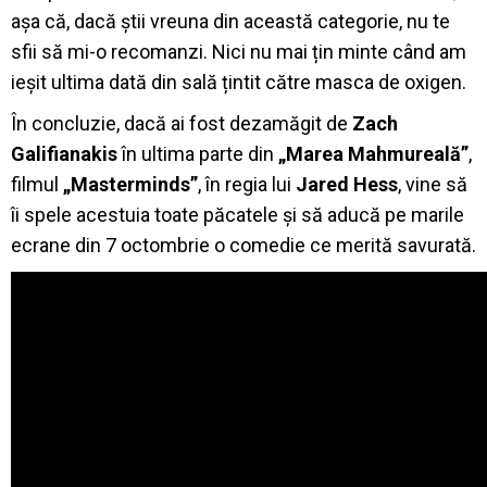
așa că, dacă știi vreuna din această categorie, nu te
sfii să mi-o recomanzi. Nici nu mai țin minte când am
ieșit ultima dată din sală țintit către masca de oxigen.
În concluzie, dacă ai fost dezamăgit de
Zach
Galifianakis
în ultima parte din
„Marea Mahmureală”
,
filmul
„Masterminds”
, în regia lui
Jared Hess
, vine să
îi spele acestuia toate păcatele și să aducă pe marile
ecrane din 7 octombrie o comedie ce merită savurată.