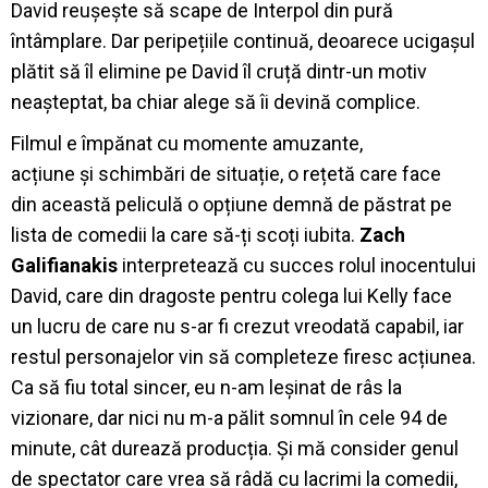
David reușește să scape de Interpol din pură
întâmplare. Dar peripețiile continuă, deoarece ucigașul
plătit să îl elimine pe David îl cruță dintr-un motiv
neașteptat, ba chiar alege să îi devină complice.
Filmul e împănat cu momente amuzante,
acțiune și schimbări de situație, o rețetă care face
din această peliculă o opțiune demnă de păstrat pe
lista de comedii la care să-ți scoți iubita.
Zach
Galifianakis
interpretează cu succes rolul inocentului
David, care din dragoste pentru colega lui Kelly face
un lucru de care nu s-ar fi crezut vreodată capabil, iar
restul personajelor vin să completeze firesc acțiunea.
Ca să fiu total sincer, eu n-am leșinat de râs la
vizionare, dar nici nu m-a pălit somnul în cele 94 de
minute, cât durează producția. Și mă consider genul
de spectator care vrea să râdă cu lacrimi la comedii,