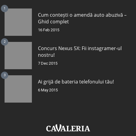
1
Cum contești o amendă auto abuzivă –
Ghid complet
16 Feb 2015
2
Concurs Nexus 5X: Fii instagramer-ul
nostru!
7 Dec 2015
3
Ai grijă de bateria telefonului tău!
6 May 2015