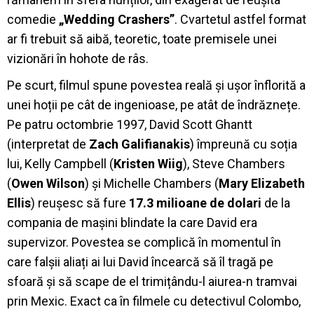
comedie
„Wedding Crashers”
. Cvartetul astfel format
ar fi trebuit să aibă, teoretic, toate premisele unei
vizionări în hohote de râs.
Pe scurt, filmul spune povestea reală și ușor înflorită a
unei hoții pe cât de ingenioase, pe atât de îndrăznețe.
Pe patru octombrie 1997, David Scott Ghantt
(interpretat de
Zach Galifianakis
) împreună cu soția
lui, Kelly Campbell (
Kristen Wiig
), Steve Chambers
(
Owen Wilson
) și Michelle Chambers (
Mary Elizabeth
Ellis
) reușesc să fure
17.3 milioane de dolari
de la
compania de mașini blindate la care David era
supervizor. Povestea se complică în momentul în
care falșii aliați ai lui David încearcă să îl tragă pe
sfoară și să scape de el trimițându-l aiurea-n tramvai
prin Mexic. Exact ca în filmele cu detectivul Colombo,