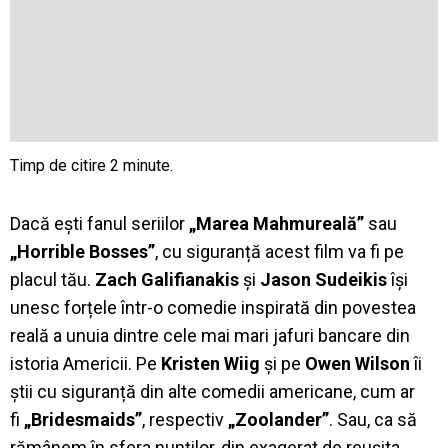
Dacă ești fanul seriilor
„Marea Mahmureală”
sau
„Horrible Bosses”
, cu siguranță acest film va fi pe
placul tău.
Zach Galifianakis
și
Jason Sudeikis
își
unesc forțele într-o comedie inspirată din povestea
reală a unuia dintre cele mai mari jafuri bancare din
istoria Americii. Pe
Kristen Wiig
și pe
Owen Wilson
îi
știi cu siguranță din alte comedii americane, cum ar
fi
„Bridesmaids”
, respectiv
„Zoolander”
. Sau, ca să
rămânem în sfera nunților, din exagerat de reușita