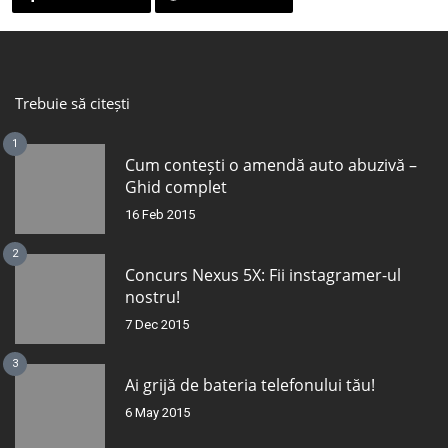
Trebuie să citești
1
Cum contești o amendă auto abuzivă –
Ghid complet
16 Feb 2015
2
Concurs Nexus 5X: Fii instagramer-ul
nostru!
7 Dec 2015
3
Ai grijă de bateria telefonului tău!
6 May 2015