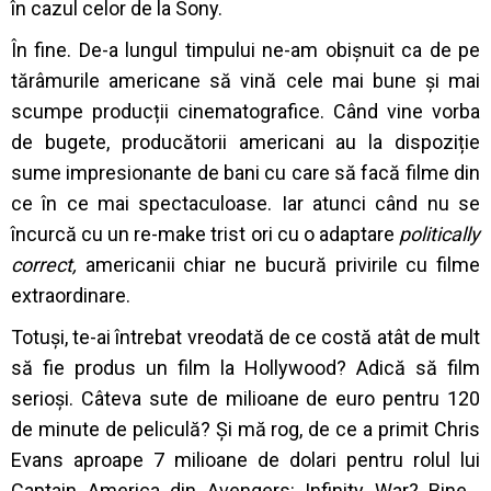
în cazul celor de la Sony.
În fine. De-a lungul timpului ne-am obișnuit ca de pe
tărâmurile americane să vină cele mai bune și mai
scumpe producții cinematografice. Când vine vorba
de bugete, producătorii americani au la dispoziție
sume impresionante de bani cu care să facă filme din
ce în ce mai spectaculoase. Iar atunci când nu se
încurcă cu un re-make trist ori cu o adaptare
politically
correct,
americanii chiar ne bucură privirile cu filme
extraordinare.
Totuși, te-ai întrebat vreodată de ce costă atât de mult
să fie produs un film la Hollywood? Adică să film
serioși. Câteva sute de milioane de euro pentru 120
de minute de peliculă? Și mă rog, de ce a primit Chris
Evans aproape 7 milioane de dolari pentru rolul lui
Captain America din Avengers: Infinity War? Bine…