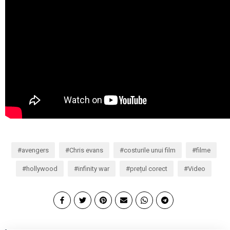
avengers
Chris evans
costurile unui film
filme
hollywood
infinity war
prețul corect
Video