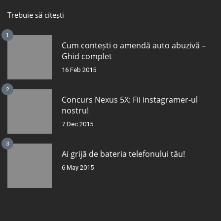
Trebuie să citești
1
Cum contești o amendă auto abuzivă –
Ghid complet
16 Feb 2015
2
Concurs Nexus 5X: Fii instagramer-ul
nostru!
7 Dec 2015
3
Ai grijă de bateria telefonului tău!
6 May 2015