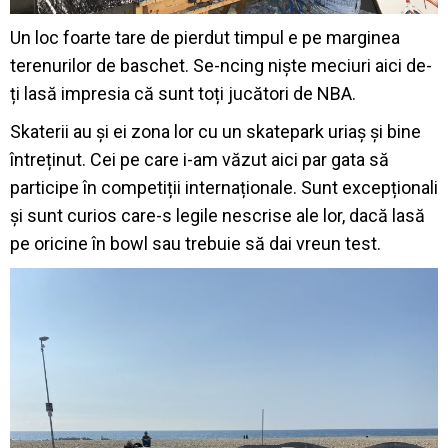
Un loc foarte tare de pierdut timpul e pe marginea
terenurilor de baschet. Se-ncing niște meciuri aici de-
ți lasă impresia că sunt toți jucători de NBA.
Skaterii au și ei zona lor cu un skatepark uriaș și bine
întreținut. Cei pe care i-am văzut aici par gata să
participe în competiții internaționale. Sunt excepționali
și sunt curios care-s legile nescrise ale lor, dacă lasă
pe oricine în bowl sau trebuie să dai vreun test.