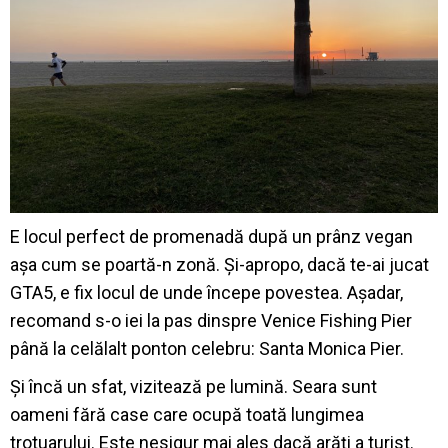
E locul perfect de promenadă după un prânz vegan
așa cum se poartă-n zonă. Și-apropo, dacă te-ai jucat
GTA5, e fix locul de unde începe povestea. Așadar,
recomand s-o iei la pas dinspre Venice Fishing Pier
până la celălalt ponton celebru: Santa Monica Pier.
Și încă un sfat, vizitează pe lumină. Seara sunt
oameni fără case care ocupă toată lungimea
trotuarului. Este nesigur mai ales dacă arăți a turist.