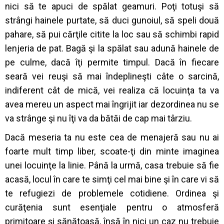
nici să te apuci de spălat geamuri. Poţi totuşi să
strângi hainele purtate, să duci gunoiul, să speli două
pahare, să pui cărţile citite la loc sau să schimbi rapid
lenjeria de pat. Bagă şi la spălat sau adună hainele de
pe culme, dacă îţi permite timpul. Dacă în fiecare
seară vei reuşi să mai îndeplineşti câte o sarcină,
indiferent cât de mică, vei realiza că locuinţa ta va
avea mereu un aspect mai îngrijit iar dezordinea nu se
va strânge şi nu îţi va da bătăi de cap mai târziu.
Dacă meseria ta nu este cea de menajeră sau nu ai
foarte mult timp liber, scoate-ţi din minte imaginea
unei locuinţe la linie. Până la urmă, casa trebuie să fie
acasă, locul în care te simţi cel mai bine şi în care vi să
te refugiezi de problemele cotidiene. Ordinea şi
curăţenia sunt esenţiale pentru o atmosferă
primitoare şi sănătoasă, însă în nici un caz nu trebuie