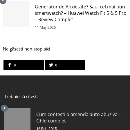
4
Generator de Anxietate? Sau, cel mai bun
smartwatch? – Huawei Watch Fit 5 & 5 Pro
– Review Complet
11 May 2026
Ne găsești non-stop aici
0
0
Trebuie să citești
1
Cum contești o amendă auto abuzivă –
Ghid complet
16 Feb 2015