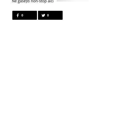
Ne găsești non-stop aici
0
0