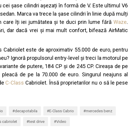
 cu cei șase cilindri așezați în formă de V. Este ultimul V6
 sedan. Marca va trece la șase cilindri în linie după mulți
 care îți iei jumătatea și te duci prin lume fără
Waze
.
i, dar dacă vrei și mai mult confort, bifează AirMatic
s Cabriolet este de aproximativ 55.000 de euro, pentru
eu? Ignoră propulsorul entry-level și treci la motorul pe
ă variante de putere, 184 CP și de 245 CP. Cireașa de pe
dar pleacă de pe la 70.000 de euro.
Singurul neajuns al
 de
C-Class
Cabriolet. Însă proprietarilor nu o să le pese
io
decapotabila
E-Class Cabrio
mercedes benz
 cabriolet
test drive
Video