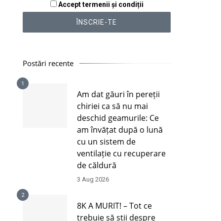
Accept termenii și condiții
Postări recente
1
Am dat găuri în pereții
chiriei ca să nu mai
deschid geamurile: Ce
am învățat după o lună
cu un sistem de
ventilație cu recuperare
de căldură
3 Aug 2026
2
8K A MURIT! – Tot ce
trebuie să știi despre