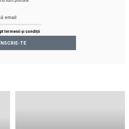
nd sunt postate.
t termenii și condiții