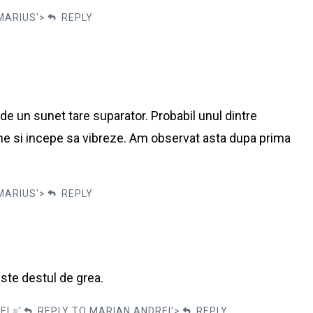
MARIUS'>
REPLY
e un sunet tare suparator. Probabil unul dintre
ine si incepe sa vibreze. Am observat asta dupa prima
MARIUS'>
REPLY
ste destul de grea.
EL='
REPLY TO MARIAN ANDREI'>
REPLY