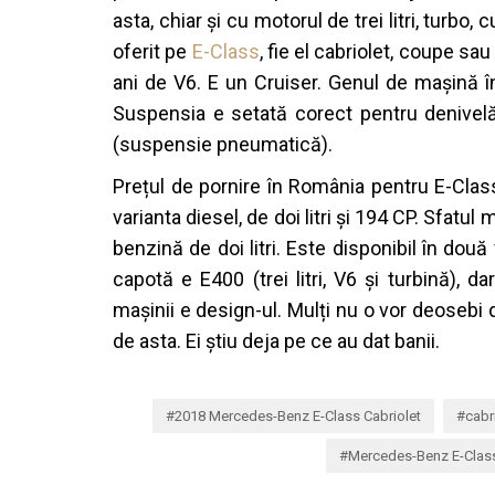
asta, chiar și cu motorul de trei litri, turbo,
oferit pe
E-Class
, fie el cabriolet, coupe sau
ani de V6.
E un Cruiser. Genul de mașină în
Suspensia e setată corect pentru denivelăr
(suspensie pneumatică).
Prețul de pornire în România pentru E-Clas
varianta diesel, de doi litri și 194 CP.
Sfatul m
benzină de doi litri. Este disponibil în dou
capotă e E400 (trei litri, V6 și turbină), 
mașinii e design-ul. Mulți nu o vor deosebi
de asta. Ei știu deja pe ce au dat banii.
2018 Mercedes-Benz E-Class Cabriolet
cabr
Mercedes-Benz E-Class