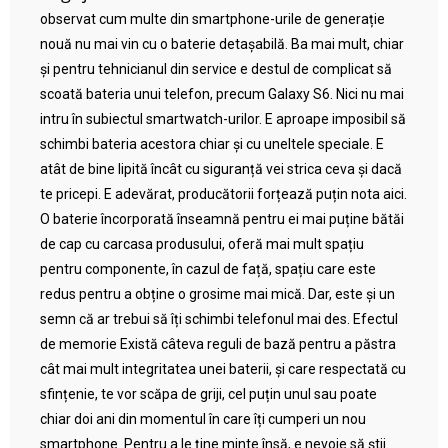
observat cum multe din smartphone-urile de generație
nouă nu mai vin cu o baterie detașabilă. Ba mai mult, chiar
și pentru tehnicianul din service e destul de complicat să
scoată bateria unui telefon, precum Galaxy S6. Nici nu mai
intru în subiectul smartwatch-urilor. E aproape imposibil să
schimbi bateria acestora chiar și cu uneltele speciale. E
atât de bine lipită încât cu siguranță vei strica ceva și dacă
te pricepi. E adevărat, producătorii forțează puțin nota aici.
O baterie încorporată înseamnă pentru ei mai puține bătăi
de cap cu carcasa produsului, oferă mai mult spațiu
pentru componente, în cazul de față, spațiu care este
redus pentru a obține o grosime mai mică. Dar, este și un
semn că ar trebui să îți schimbi telefonul mai des. Efectul
de memorie Există câteva reguli de bază pentru a păstra
cât mai mult integritatea unei baterii, și care respectată cu
sfințenie, te vor scăpa de griji, cel puțin unul sau poate
chiar doi ani din momentul în care îți cumperi un nou
smartphone. Pentru a le ține minte însă, e nevoie să știi