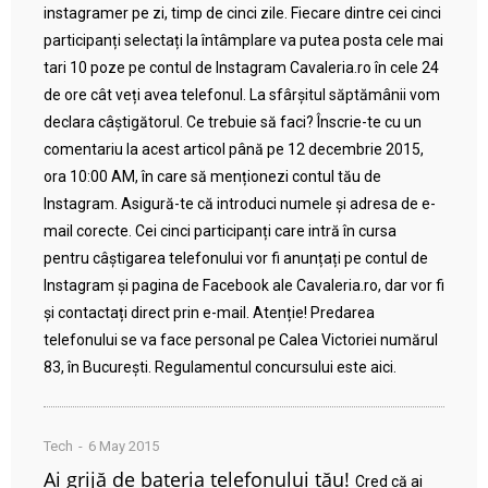
instagramer pe zi, timp de cinci zile. Fiecare dintre cei cinci
participanți selectați la întâmplare va putea posta cele mai
tari 10 poze pe contul de Instagram Cavaleria.ro în cele 24
de ore cât veți avea telefonul. La sfârșitul săptămânii vom
declara câștigătorul. Ce trebuie să faci? Înscrie-te cu un
comentariu la acest articol până pe 12 decembrie 2015,
ora 10:00 AM, în care să menționezi contul tău de
Instagram. Asigură-te că introduci numele și adresa de e-
mail corecte. Cei cinci participanți care intră în cursa
pentru câștigarea telefonului vor fi anunțați pe contul de
Instagram și pagina de Facebook ale Cavaleria.ro, dar vor fi
și contactați direct prin e-mail. Atenție! Predarea
telefonului se va face personal pe Calea Victoriei numărul
83, în București. Regulamentul concursului este aici.
Tech
6 May 2015
Ai grijă de bateria telefonului tău!
Cred că ai