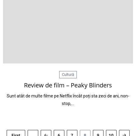
Cultură
Review de film – Peaky Blinders
Sunt atât de multe filme pe Netflix încât poți sta zeci de ani, non-
stop,…
First
...
6
7
8
9
10