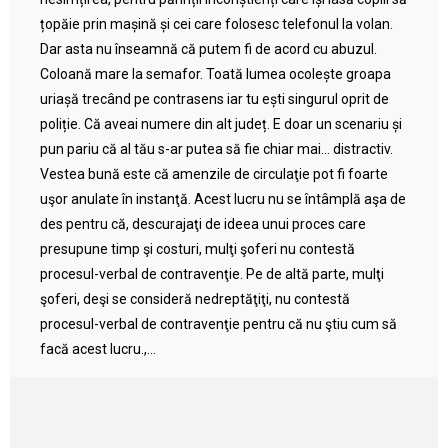
țopăie prin mașină și cei care folosesc telefonul la volan.
Dar asta nu înseamnă că putem fi de acord cu abuzul.
Coloană mare la semafor. Toată lumea ocolește groapa
uriașă trecând pe contrasens iar tu ești singurul oprit de
poliție. Că aveai numere din alt județ. E doar un scenariu și
pun pariu că al tău s-ar putea să fie chiar mai… distractiv.
Vestea bună este că amenzile de circulaţie pot fi foarte
uşor anulate în instanţă. Acest lucru nu se întâmplă aşa de
des pentru că, descurajaţi de ideea unui proces care
presupune timp şi costuri, mulţi şoferi nu contestă
procesul-verbal de contravenţie. Pe de altă parte, mulţi
şoferi, deşi se consideră nedreptăţiţi, nu contestă
procesul-verbal de contravenţie pentru că nu ştiu cum să
facă acest lucru.,...