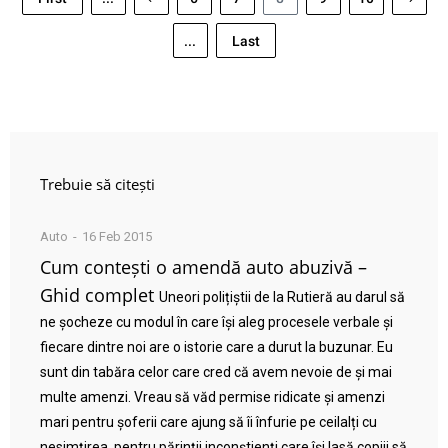
...
Last
Trebuie să citești
Auto
16 Feb 2015
Cum contești o amendă auto abuzivă –
Ghid complet
Uneori polițiștii de la Rutieră au darul să
ne șocheze cu modul în care își aleg procesele verbale și
fiecare dintre noi are o istorie care a durut la buzunar. Eu
sunt din tabăra celor care cred că avem nevoie de și mai
multe amenzi. Vreau să văd permise ridicate și amenzi
mari pentru șoferii care ajung să îi înfurie pe ceilalți cu
nesimțirea, pentru părinții inconștienți care își lasă copiii să