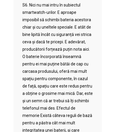
S6. Nici nu mai intru în subiectul
smartwatch-urilor. E aproape
imposibil să schimbi bateria acestora
chiar și cu uneltele speciale. E atât de
bine lipită încât cu siguranță vei strica
ceva și dacă te pricepi. E adevărat,
producătorii forțează puțin nota aici.
O baterie încorporată înseamnă
pentru ei mai puține bătăi de cap cu
carcasa produsului, oferă mai mult
spațiu pentru componente, în cazul
de față, spațiu care este redus pentru
a obține o grosime mai mică. Dar, este
și un semn că ar trebui să îți schimbi
telefonul mai des. Efectul de
memorie Există câteva reguli de bază
pentru a păstra cât mai mult
integritatea unei baterii, și care