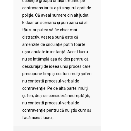
ocolește groapa uriașă trecând pe
contrasens iar tu ești singurul oprit de
poliție. Că aveai numere din alt județ.
E doar un scenariu și pun pariu că al
tău s-ar putea să fie chiar mai…
distractiv. Vestea bună este că
amenzile de circulaţie pot fi foarte
uşor anulate în instanţă. Acest lucru
nu se întâmplă aşa de des pentru că,
descurajaţi de ideea unui proces care
presupune timp şi costuri, mulţi şoferi
nu contestă procesul-verbal de
contravenţie. Pe de altă parte, mulţi
şoferi, deşi se consideră nedreptăţiţi,
nu contestă procesul-verbal de
contravenţie pentru că nu ştiu cum să
facă acest lucru.,...