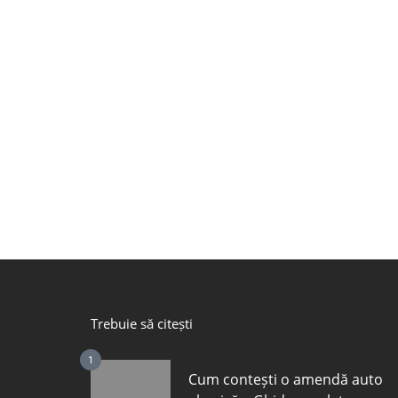
Trebuie să citești
1
Cum contești o amendă auto