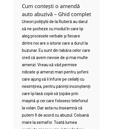
Cum contești o amendă
auto abuzivă – Ghid complet
Uneori polițiștii de la Rutieră au darul
să ne șocheze cu modul în care își
aleg procesele verbale și fiecare
dintre noi are o istorie care a durut la
buzunar. Eu sunt din tabăra celor care
cred că avem nevoie de și mai multe
amenzi. Vreau să văd permise
ridicate și amenzi mari pentru șoferii
care ajung să îi înfurie pe ceilalți cu
nesimțirea, pentru părinții inconștienți
care își lasă copiii să țopăie prin
mașină și cei care folosesc telefonul
la volan. Dar asta nu înseamnă că
putem fi de acord cu abuzul. Coloană
mare la semafor. Toată lumea