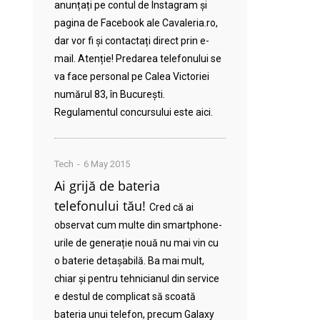
anunțați pe contul de Instagram și
pagina de Facebook ale Cavaleria.ro,
dar vor fi și contactați direct prin e-
mail. Atenție! Predarea telefonului se
va face personal pe Calea Victoriei
numărul 83, în București.
Regulamentul concursului este aici.
Tech
6 May 2015
Ai grijă de bateria
telefonului tău!
Cred că ai
observat cum multe din smartphone-
urile de generație nouă nu mai vin cu
o baterie detașabilă. Ba mai mult,
chiar și pentru tehnicianul din service
e destul de complicat să scoată
bateria unui telefon, precum Galaxy