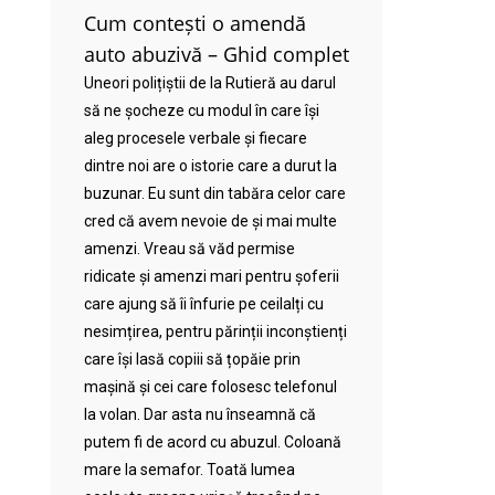
Cum contești o amendă
auto abuzivă – Ghid complet
Uneori polițiștii de la Rutieră au darul
să ne șocheze cu modul în care își
aleg procesele verbale și fiecare
dintre noi are o istorie care a durut la
buzunar. Eu sunt din tabăra celor care
cred că avem nevoie de și mai multe
amenzi. Vreau să văd permise
ridicate și amenzi mari pentru șoferii
care ajung să îi înfurie pe ceilalți cu
nesimțirea, pentru părinții inconștienți
care își lasă copiii să țopăie prin
mașină și cei care folosesc telefonul
la volan. Dar asta nu înseamnă că
putem fi de acord cu abuzul. Coloană
mare la semafor. Toată lumea