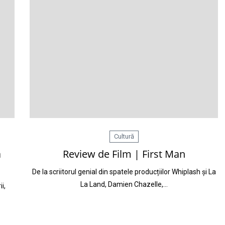
Cultură
a
Review de Film | First Man
De la scriitorul genial din spatele producțiilor Whiplash și La
La Land, Damien Chazelle,…
i,