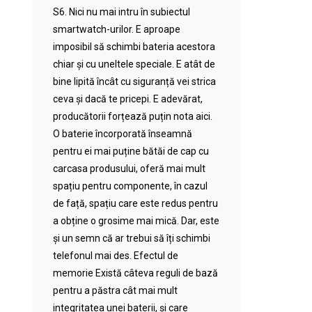
S6. Nici nu mai intru în subiectul
smartwatch-urilor. E aproape
imposibil să schimbi bateria acestora
chiar și cu uneltele speciale. E atât de
bine lipită încât cu siguranță vei strica
ceva și dacă te pricepi. E adevărat,
producătorii forțează puțin nota aici.
O baterie încorporată înseamnă
pentru ei mai puține bătăi de cap cu
carcasa produsului, oferă mai mult
spațiu pentru componente, în cazul
de față, spațiu care este redus pentru
a obține o grosime mai mică. Dar, este
și un semn că ar trebui să îți schimbi
telefonul mai des. Efectul de
memorie Există câteva reguli de bază
pentru a păstra cât mai mult
integritatea unei baterii, și care