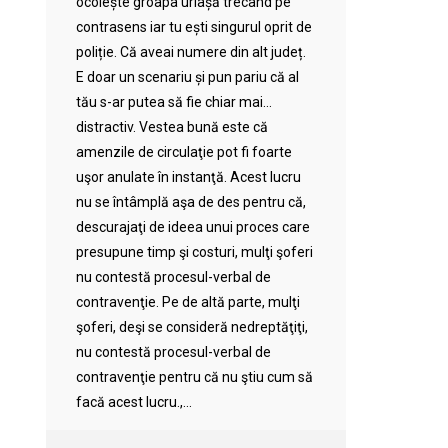
ocolește groapa uriașă trecând pe
contrasens iar tu ești singurul oprit de
poliție. Că aveai numere din alt județ.
E doar un scenariu și pun pariu că al
tău s-ar putea să fie chiar mai…
distractiv. Vestea bună este că
amenzile de circulaţie pot fi foarte
uşor anulate în instanţă. Acest lucru
nu se întâmplă aşa de des pentru că,
descurajaţi de ideea unui proces care
presupune timp şi costuri, mulţi şoferi
nu contestă procesul-verbal de
contravenţie. Pe de altă parte, mulţi
şoferi, deşi se consideră nedreptăţiţi,
nu contestă procesul-verbal de
contravenţie pentru că nu ştiu cum să
facă acest lucru.,...