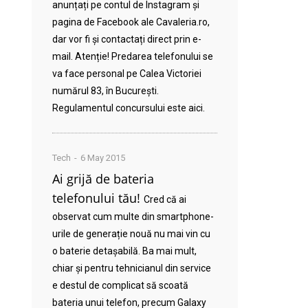
anunțați pe contul de Instagram și
pagina de Facebook ale Cavaleria.ro,
dar vor fi și contactați direct prin e-
mail. Atenție! Predarea telefonului se
va face personal pe Calea Victoriei
numărul 83, în București.
Regulamentul concursului este aici.
Tech
6 May 2015
Ai grijă de bateria
telefonului tău!
Cred că ai
observat cum multe din smartphone-
urile de generație nouă nu mai vin cu
o baterie detașabilă. Ba mai mult,
chiar și pentru tehnicianul din service
e destul de complicat să scoată
bateria unui telefon, precum Galaxy