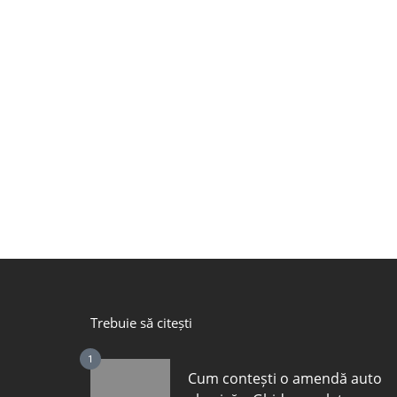
Trebuie să citești
1
Cum contești o amendă auto