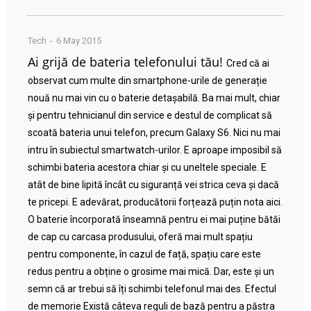
Tech
6 May 2015
Ai grijă de bateria telefonului tău!
Cred că ai
observat cum multe din smartphone-urile de generație
nouă nu mai vin cu o baterie detașabilă. Ba mai mult, chiar
și pentru tehnicianul din service e destul de complicat să
scoată bateria unui telefon, precum Galaxy S6. Nici nu mai
intru în subiectul smartwatch-urilor. E aproape imposibil să
schimbi bateria acestora chiar și cu uneltele speciale. E
atât de bine lipită încât cu siguranță vei strica ceva și dacă
te pricepi. E adevărat, producătorii forțează puțin nota aici.
O baterie încorporată înseamnă pentru ei mai puține bătăi
de cap cu carcasa produsului, oferă mai mult spațiu
pentru componente, în cazul de față, spațiu care este
redus pentru a obține o grosime mai mică. Dar, este și un
semn că ar trebui să îți schimbi telefonul mai des. Efectul
de memorie Există câteva reguli de bază pentru a păstra