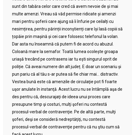
sunt din tabăra celor care cred că avem nevoie de și mai
multe amenzi. Vreau să văd permise ridicate și amenzi
mari pentru șoferii care ajung să îi înfurie pe ceilalți cu
nesimțirea, pentru părinții inconștienți care își lasă copiii să
țopăie prin mașină și cei care folosesc telefonul la volan.
Dar asta nu înseamnă că putem fi de acord cu abuzul.
Coloană mare la semafor. Toată lumea ocolește groapa
uriașă trecând pe contrasens iar tu ești singurul oprit de
poliție. Că aveai numere din alt județ. E doar un scenariu și
pun pariu că al tău s-ar putea să fie chiar mai… distractiv.
Vestea bună este că amenzile de circulaţie pot fi foarte
uşor anulate în instanţă. Acest lucru nu se întâmplă aşa de
des pentru că, descurajaţi de ideea unui proces care
presupune timp şi costuri, mulţi şoferi nu contestă
procesul-verbal de contravenţie. Pe de altă parte, mulţi
şoferi, deşi se consideră nedreptăţiţi, nu contestă
procesul-verbal de contravenţie pentru că nu ştiu cum să
facă acest lucru.,...