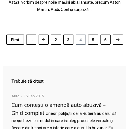
Astăzi vorbim despre noile mașini abia lansate, precum Aston
Martin, Audi, Opel și surpriză:…
First
...
2
3
4
5
6
Trebuie să citești
Auto
16 Feb 2015
Cum contești o amendă auto abuzivă –
Ghid complet
Uneori polițiștii de la Rutieră au darul să
ne șocheze cu modul în care își aleg procesele verbale și
fiecare dintre noi are o istorie care a durut la buzunar. Eu