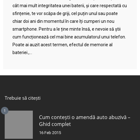
cât mai mult integritatea unei baterii, și care respectată cu
sfințenie, te vor scăpa de griji, cel puțin unul sau poate
chiar doi ani din momentul în care îți cumperi un nou
smartphone. Pentru a le ține minte însă, e nevoie să știi
cum funcționează cel mai bine acumulatorul unui telefon.
Poate ai auzit acest termen, efectul de memorie al
bateriei.,...
Trebuie să citești
1
Cum contești o amendă auto abuzivă –
Ghid complet
16 Feb 2015