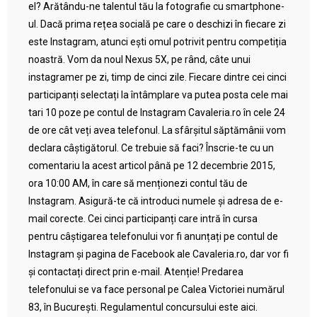
el? Arătându-ne talentul tău la fotografie cu smartphone-
ul. Dacă prima rețea socială pe care o deschizi în fiecare zi
este Instagram, atunci ești omul potrivit pentru competiția
noastră. Vom da noul Nexus 5X, pe rând, câte unui
instagramer pe zi, timp de cinci zile. Fiecare dintre cei cinci
participanți selectați la întâmplare va putea posta cele mai
tari 10 poze pe contul de Instagram Cavaleria.ro în cele 24
de ore cât veți avea telefonul. La sfârșitul săptămânii vom
declara câștigătorul. Ce trebuie să faci? Înscrie-te cu un
comentariu la acest articol până pe 12 decembrie 2015,
ora 10:00 AM, în care să menționezi contul tău de
Instagram. Asigură-te că introduci numele și adresa de e-
mail corecte. Cei cinci participanți care intră în cursa
pentru câștigarea telefonului vor fi anunțați pe contul de
Instagram și pagina de Facebook ale Cavaleria.ro, dar vor fi
și contactați direct prin e-mail. Atenție! Predarea
telefonului se va face personal pe Calea Victoriei numărul
83, în București. Regulamentul concursului este aici.