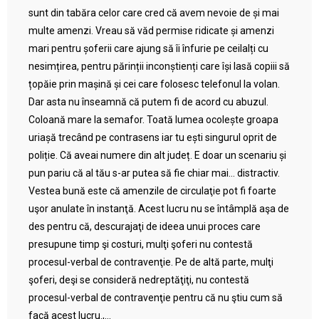
sunt din tabăra celor care cred că avem nevoie de și mai
multe amenzi. Vreau să văd permise ridicate și amenzi
mari pentru șoferii care ajung să îi înfurie pe ceilalți cu
nesimțirea, pentru părinții inconștienți care își lasă copiii să
țopăie prin mașină și cei care folosesc telefonul la volan.
Dar asta nu înseamnă că putem fi de acord cu abuzul.
Coloană mare la semafor. Toată lumea ocolește groapa
uriașă trecând pe contrasens iar tu ești singurul oprit de
poliție. Că aveai numere din alt județ. E doar un scenariu și
pun pariu că al tău s-ar putea să fie chiar mai… distractiv.
Vestea bună este că amenzile de circulaţie pot fi foarte
uşor anulate în instanţă. Acest lucru nu se întâmplă aşa de
des pentru că, descurajaţi de ideea unui proces care
presupune timp şi costuri, mulţi şoferi nu contestă
procesul-verbal de contravenţie. Pe de altă parte, mulţi
şoferi, deşi se consideră nedreptăţiţi, nu contestă
procesul-verbal de contravenţie pentru că nu ştiu cum să
facă acest lucru.,...