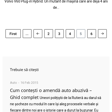
Volvo V60 Plug-in Hybrid. Un mutant de mașină care are deja 4 ani
de…
First
...
2
3
4
5
6
Trebuie să citești
Auto
16 Feb 2015
Cum contești o amendă auto abuzivă –
Ghid complet
Uneori polițiștii de la Rutieră au darul să
ne șocheze cu modul în care își aleg procesele verbale și
fiecare dintre noi are o istorie care a durut la buzunar. Eu