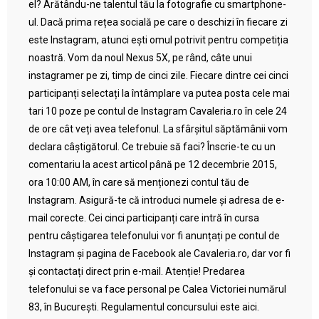
el? Arătându-ne talentul tău la fotografie cu smartphone-
ul. Dacă prima rețea socială pe care o deschizi în fiecare zi
este Instagram, atunci ești omul potrivit pentru competiția
noastră. Vom da noul Nexus 5X, pe rând, câte unui
instagramer pe zi, timp de cinci zile. Fiecare dintre cei cinci
participanți selectați la întâmplare va putea posta cele mai
tari 10 poze pe contul de Instagram Cavaleria.ro în cele 24
de ore cât veți avea telefonul. La sfârșitul săptămânii vom
declara câștigătorul. Ce trebuie să faci? Înscrie-te cu un
comentariu la acest articol până pe 12 decembrie 2015,
ora 10:00 AM, în care să menționezi contul tău de
Instagram. Asigură-te că introduci numele și adresa de e-
mail corecte. Cei cinci participanți care intră în cursa
pentru câștigarea telefonului vor fi anunțați pe contul de
Instagram și pagina de Facebook ale Cavaleria.ro, dar vor fi
și contactați direct prin e-mail. Atenție! Predarea
telefonului se va face personal pe Calea Victoriei numărul
83, în București. Regulamentul concursului este aici.