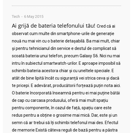
Tech
6 May 2015
Ai grijă de bateria telefonului tău!
Cred că ai
observat cum multe din smartphone-urile de generație
nouă nu mai vin cu o baterie detașabilă. Ba mai mult, chiar
și pentru tehnicianul din service e destul de complicat să
scoată bateria unui telefon, precum Galaxy S6. Nici nu mai
intru în subiectul smartwatch-urilor. E aproape imposibil să
schimbi bateria acestora chiar și cu uneltele speciale. E
atât de bine lipită încât cu siguranță vei strica ceva și dacă
te pricepi. E adevărat, producătorii forțează puțin nota aici.
O baterie încorporată înseamnă pentru ei mai puține bătăi
de cap cu carcasa produsului, oferă mai mult spațiu
pentru componente, în cazul de față, spațiu care este
redus pentru a obține o grosime mai mică. Dar, este și un
semn că ar trebui să îți schimbi telefonul mai des. Efectul
de memorie Există câteva reguli de bază pentru a păstra