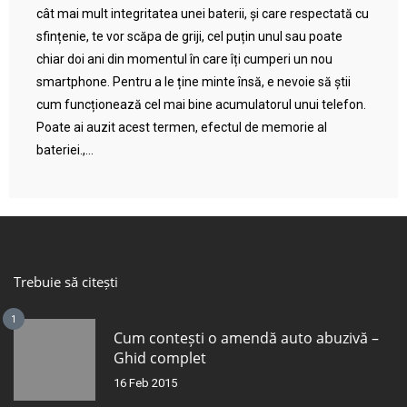
cât mai mult integritatea unei baterii, și care respectată cu
sfințenie, te vor scăpa de griji, cel puțin unul sau poate
chiar doi ani din momentul în care îți cumperi un nou
smartphone. Pentru a le ține minte însă, e nevoie să știi
cum funcționează cel mai bine acumulatorul unui telefon.
Poate ai auzit acest termen, efectul de memorie al
bateriei.,...
Trebuie să citești
1
Cum contești o amendă auto abuzivă –
Ghid complet
16 Feb 2015