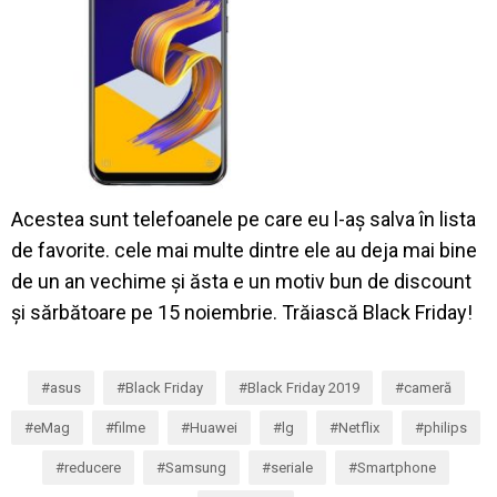
Acestea sunt telefoanele pe care eu l-aș salva în lista
de favorite. cele mai multe dintre ele au deja mai bine
de un an vechime și ăsta e un motiv bun de discount
și sărbătoare pe 15 noiembrie. Trăiască Black Friday!
asus
Black Friday
Black Friday 2019
cameră
eMag
filme
Huawei
lg
Netflix
philips
reducere
Samsung
seriale
Smartphone