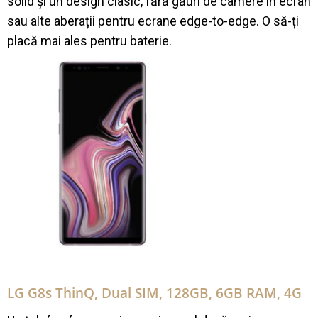
solid și un design clasic, fără găuri de camere în ecran
sau alte aberații pentru ecrane edge-to-edge. O să-ți
placă mai ales pentru baterie.
LG G8s ThinQ, Dual SIM, 128GB, 6GB RAM, 4G