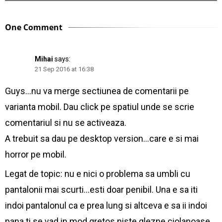
One Comment
Mihai
says:
21 Sep 2016 at 16:38
Guys…nu va merge sectiunea de comentarii pe
varianta mobil. Dau click pe spatiul unde se scrie
comentariul si nu se activeaza.
A trebuit sa dau pe desktop version…care e si mai
horror pe mobil.
Legat de topic: nu e nici o problema sa umbli cu
pantalonii mai scurti…esti doar penibil. Una e sa iti
indoi pantalonul ca e prea lung si altceva e sa ii indoi
pana ti se vad in mod gretos niste glezne ciolanoase.