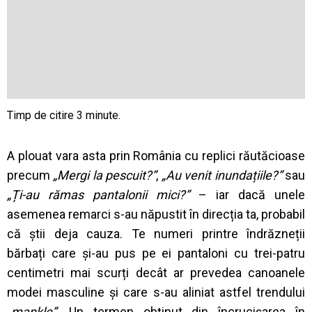
A plouat vara asta prin România cu replici răutăcioase
precum
„Mergi la pescuit?”
,
„Au venit inundațiile?”
sau
„Ți-au rămas pantalonii mici?”
– iar dacă unele
asemenea remarci s-au năpustit în direcția ta, probabil
că știi deja cauza. Te numeri printre îndrăzneții
bărbați care și-au pus pe ei pantaloni cu trei-patru
centimetri mai scurți decât ar prevedea canoanele
modei masculine și care s-au aliniat astfel trendului
„mankle”
. Un termen obținut din încrucișarea în