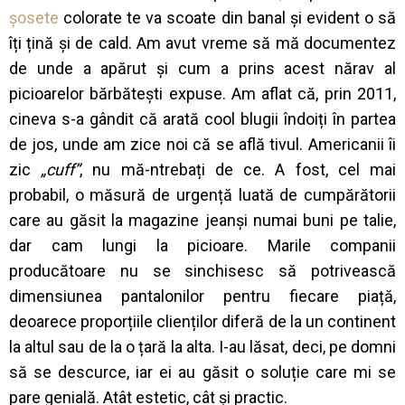
șosete
colorate te va scoate din banal și evident o să
îți țină și de cald. Am avut vreme să mă documentez
de unde a apărut și cum a prins acest nărav al
picioarelor bărbătești expuse. Am aflat că, prin 2011,
cineva s-a gândit că arată cool blugii îndoiți în partea
de jos, unde am zice noi că se află tivul. Americanii îi
zic
„cuff”
, nu mă-ntrebați de ce. A fost, cel mai
probabil, o măsură de urgență luată de cumpărătorii
care au găsit la magazine jeanși numai buni pe talie,
dar cam lungi la picioare. Marile companii
producătoare nu se sinchisesc să potrivească
dimensiunea pantalonilor pentru fiecare piață,
deoarece proporțiile clienților diferă de la un continent
la altul sau de la o țară la alta. I-au lăsat, deci, pe domni
să se descurce, iar ei au găsit o soluție care mi se
pare genială. Atât estetic, cât și practic.