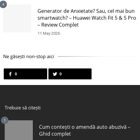
4
Generator de Anxietate? Sau, cel mai bun
smartwatch? – Huawei Watch Fit 5 & 5 Pro
– Review Complet
11 May 2026
Ne găsești non-stop aici
0
0
Trebuie să citești
1
Cum contești o amendă auto abuzivă –
Ghid complet