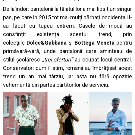
De la îndoit pantalonii la tăiatul lor a mai lipsit un singur
pas, pe care în 2015 tot mai mulți bărbați occidentali l-
au făcut cu tupeu extrem. Casele de modă au
consfințit existența acestui trend, prin
colecțiile
Dolce&Gabbana
și
Bottega Veneta
pentru
primăvară-vară, unde pantalonii care aminteau de
stilul școlăresc
„trei sferturi”
au ocupat locul central.
Conservatori cum îi știm, românii au îmbrățișat acest
trend un an mai târziu, iar asta nu fără opoziție
vehementă din partea cârtitorilor de serviciu.