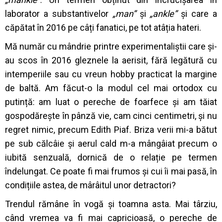
laborator a substantivelor
„man”
și
„ankle”
și care a
căpătat în 2016 pe câți fanatici, pe tot atâția hateri.
Mă număr cu mândrie printre experimentaliștii care și-
au scos în 2016 gleznele la aerisit, fără legătură cu
intemperiile sau cu vreun hobby practicat la margine
de baltă. Am făcut-o la modul cel mai ortodox cu
putință: am luat o pereche de foarfece și am tăiat
gospodărește în pânză vie, cam cinci centimetri, și nu
regret nimic, precum Edith Piaf. Briza verii mi-a bătut
pe sub călcâie și aerul cald m-a mângâiat precum o
iubită senzuală, dornică de o relație pe termen
îndelungat. Ce poate fi mai frumos și cui îi mai pasă, în
condițiile astea, de mârâitul unor detractori?
Trendul rămâne în vogă și toamna asta. Mai târziu,
când vremea va fi mai capricioasă, o pereche de