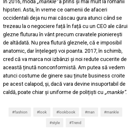
În 2016, moda
„mankle”
a prins și mai mult la românii
hipsteri. Asta, în vreme ce oamenii de afaceri
occidentali deja nu mai căscau gura atunci când se
trezeau la o negociere față în față cu un CEO ale cărui
glezne fluturau în vânt precum cravatele pionierești
de altădată. Nu prea flutură gleznele, că e imposibil
anatomic, dar înțelegeți voi poanta. 2017, în schimb,
cred că va marca noi izbânzi și noi redute cucerite de
această ținută nonconformistă. Am putea să vedem
atunci costume de ginere sau ținute business croite
pe acest calapod, și, dacă vara devine insuportabil de
caldă, poate chiar și uniforme de polițiști cu
„mankle”
.
fashion
look
lookbook
man
mankle
style
Trend