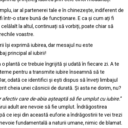
mplu, iar al partenerei tale e în chinezește, indiferent de
fi într-o stare bună de funcționare. E ca și cum ați fi
celălalt la altul, continuați să vorbiți, poate chiar să
urechile voastre.
ii își exprimă iubirea, dar mesajul nu este
j principal al iubirii!
 plantă ce trebuie îngrijită și udată în fiecare zi. A te
aterne pentru a transmite iubire înseamnă să te
r, odată ce identifici și ești dispus să înveți limbajul
perit cheia unei căsnicii de durată. Și asta ne dorim, nu?
or afectiv care de-abia așteaptă să fie umplut cu iubire.
”
ărui adult are nevoie să fie umplut. Îndrăgostirea
ce ieși din această euforie a îndrăgostirii te vei trezi
o nevoie fundamentală a naturii umane, nimic de blamat.