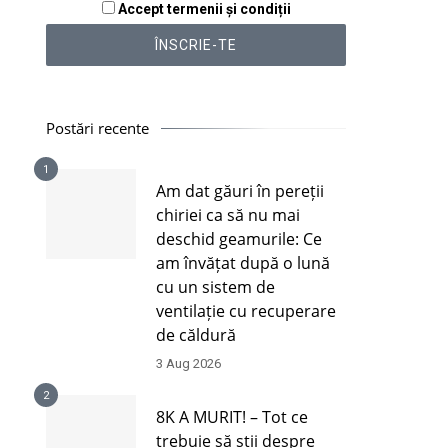
Accept termenii și condiții
Postări recente
1
Am dat găuri în pereții
chiriei ca să nu mai
deschid geamurile: Ce
am învățat după o lună
cu un sistem de
ventilație cu recuperare
de căldură
3 Aug 2026
2
8K A MURIT! – Tot ce
trebuie să știi despre