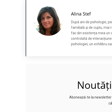
Alina Stef
După ani de psihologie, ps
familială și de cuplu, mai 
fac din existența mea un c
controlată de interacțiunea
psihologiei, un echilibru s
Noutăți
Abonează-te la newsletter p
câ