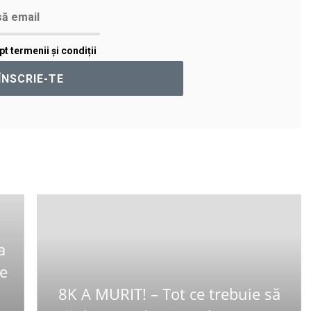
t termenii și condiții
a
Ce
8K A MURIT! – Tot ce trebuie să