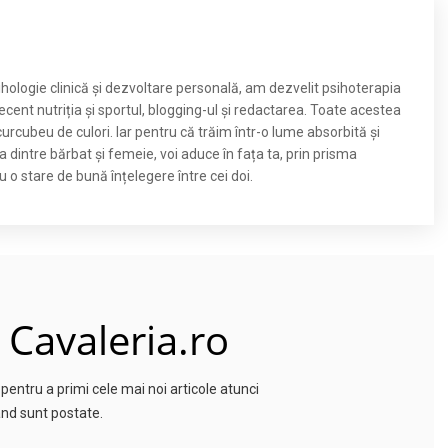
ihologie clinică și dezvoltare personală, am dezvelit psihoterapia
recent nutriția și sportul, blogging-ul și redactarea. Toate acestea
urcubeu de culori. Iar pentru că trăim într-o lume absorbită și
 dintre bărbat și femeie, voi aduce în fața ta, prin prisma
au o stare de bună înțelegere între cei doi.
 Cavaleria.ro
entru a primi cele mai noi articole atunci
nd sunt postate.