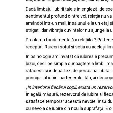
Dacă limbajul iubirii tale e în engleză, de exe
sentimentul profund dintre voi, relația nu va 
amândoi într-un mall, însă unul e la un etaj și 
strigați, dar vibrația cuvintelor nu ajunge la 
Problema fundamentală a relațiilor? Partener
receptat. Rareori soțul și soția au același limba
În psihologie am învățat că iubirea e precum o
bizui, deci, pe simpla cunoaștere a limbii m
rătăcești și îndepărtezi de persoana iubită. Da
principal al iubirii partenerului tău, ai desco
„
În interiorul fiecărui copil, există un rezerv
În egală măsură, rezervorul de iubire al fiec
satisface temporar această nevoie. Însă după 
cu nevoia de iubire din nou la suprafață. E 