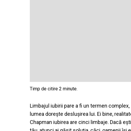
Limbajul iubirii pare a fi un termen complex,
lumea dorește deslușirea lui. Ei bine, realit
Chapman iubirea are cinci limbaje. Dacă ești d
tău, atunci ai găsit soluția, căci, oamenii își 