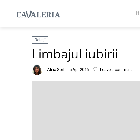
H
Relații
Limbajul iubirii
Alina Stef
5 Apr 2016
Leave a comment