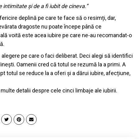
ntimitate și de a fi iubit de cineva.”
ricire deplină pe care te face să o resimți, dar,
vărata dragoste nu poate începe până ce
ională voită este acea iubire pe care ne-au recomandat-o
ă.
legere pe care o faci deliberat. Deci alegi să identifici
împlinești. Oamenii cred că totul se rezumă la a primi. A
pt totul se reduce la a oferi și a dărui iubire, afecțiune,
ulte detalii despre cele cinci limbaje ale iubirii.