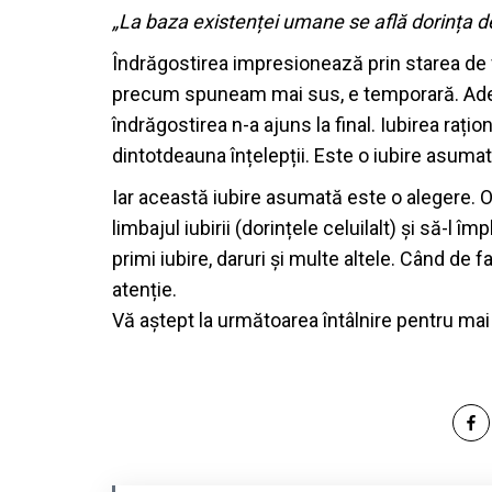
„La baza existenței umane se află dorința de i
Îndrăgostirea impresionează prin starea de fe
precum spuneam mai sus, e temporară. Ade
îndrăgostirea n-a ajuns la final. Iubirea raț
dintotdeauna înțelepții. Este o iubire asumat
Iar această iubire asumată este o alegere. O a
limbajul iubirii (dorințele celuilalt) și să-l 
primi iubire, daruri și multe altele. Când de fa
atenție.
Vă aștept la următoarea întâlnire pentru mai m