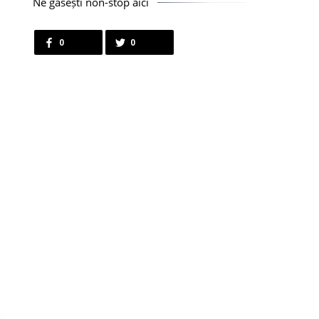
Ne găsești non-stop aici
0
0