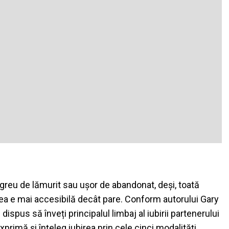
 greu de lămurit sau ușor de abandonat, deși, toată
atea e mai accesibilă decât pare. Conform autorului Gary
ispus să înveți principalul limbaj al iubirii partenerului
exprimă și înțeleg iubirea prin cele cinci modalități.