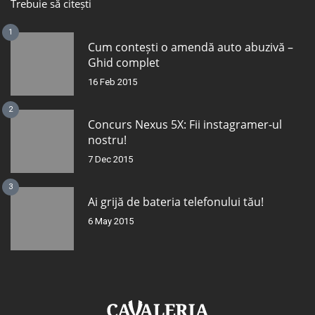
Trebuie să citești
1
Cum contești o amendă auto abuzivă –
Ghid complet
16 Feb 2015
2
Concurs Nexus 5X: Fii instagramer-ul
nostru!
7 Dec 2015
3
Ai grijă de bateria telefonului tău!
6 May 2015