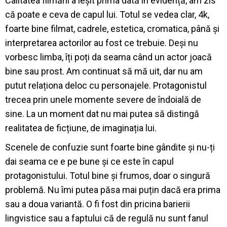
Calitatea filmării a ieșit prima dată în evidență, am zis
că poate e ceva de capul lui. Totul se vedea clar, 4k,
foarte bine filmat, cadrele, estetica, cromatica, până și
interpretarea actorilor au fost ce trebuie. Deși nu
vorbesc limba, îți poți da seama când un actor joacă
bine sau prost. Am continuat să mă uit, dar nu am
putut relaționa deloc cu personajele. Protagonistul
trecea prin unele momente severe de îndoială de
sine. La un moment dat nu mai putea să distingă
realitatea de ficțiune, de imaginația lui.
Scenele de confuzie sunt foarte bine gândite și nu-ți
dai seama ce e pe bune și ce este în capul
protagonistului. Totul bine și frumos, doar o singură
problemă. Nu îmi putea păsa mai puțin dacă era prima
sau a doua variantă. O fi fost din pricina barierii
lingvistice sau a faptului că de regulă nu sunt fanul