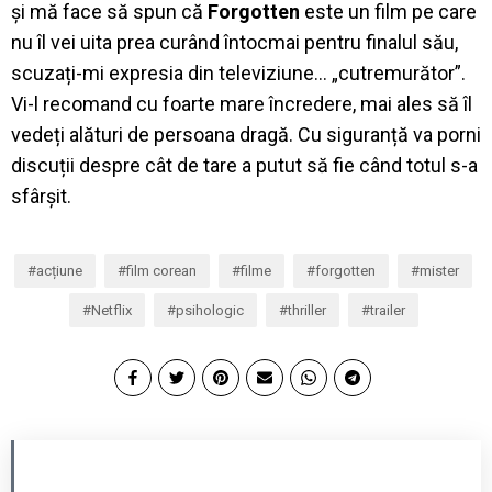
și mă face să spun că
Forgotten
este un film pe care
nu îl vei uita prea curând întocmai pentru finalul său,
scuzați-mi expresia din televiziune… „cutremurător”.
Vi-l recomand cu foarte mare încredere, mai ales să îl
vedeți alături de persoana dragă. Cu siguranță va porni
discuții despre cât de tare a putut să fie când totul s-a
sfârșit.
acțiune
film corean
filme
forgotten
mister
Netflix
psihologic
thriller
trailer