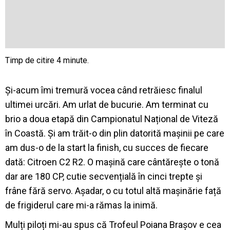
Și-acum îmi tremură vocea când retrăiesc finalul
ultimei urcări. Am urlat de bucurie. Am terminat cu
brio a doua etapă din Campionatul Național de Viteză
în Coastă. Și am trăit-o din plin datorită mașinii pe care
am dus-o de la start la finish, cu succes de fiecare
dată: Citroen C2 R2. O mașină care cântărește o tonă
dar are 180 CP, cutie secvențială în cinci trepte și
frâne fără servo. Așadar, o cu totul altă mașinărie față
de frigiderul care mi-a rămas la inimă.
Mulți piloți mi-au spus că Trofeul Poiana Brașov e cea