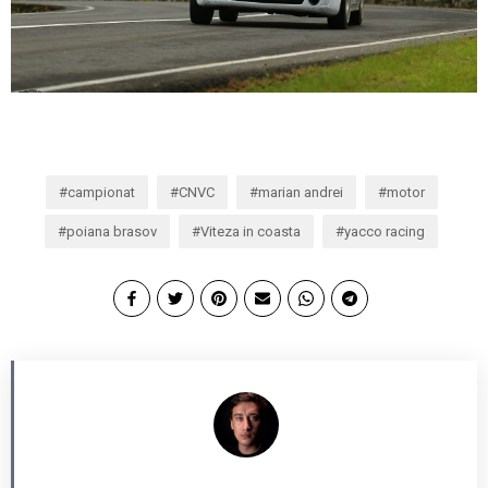
campionat
CNVC
marian andrei
motor
poiana brasov
Viteza in coasta
yacco racing