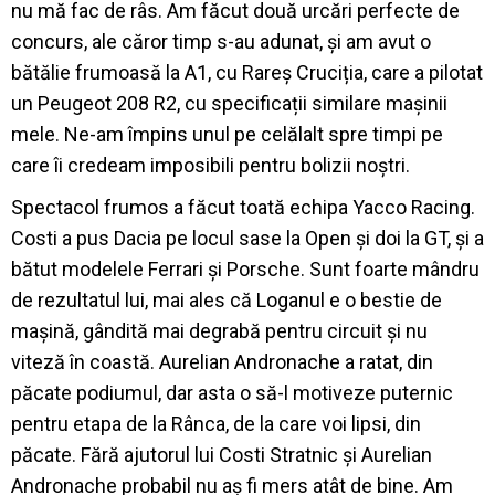
nu mă fac de râs. Am făcut două urcări perfecte de
concurs, ale căror timp s-au adunat, și am avut o
bătălie frumoasă la A1, cu Rareș Cruciția, care a pilotat
un Peugeot 208 R2, cu specificații similare mașinii
mele. Ne-am împins unul pe celălalt spre timpi pe
care îi credeam imposibili pentru bolizii noștri.
Spectacol frumos a făcut toată echipa Yacco Racing.
Costi a pus Dacia pe locul sase la Open și doi la GT, și a
bătut modelele Ferrari și Porsche. Sunt foarte mândru
de rezultatul lui, mai ales că Loganul e o bestie de
mașină, gândită mai degrabă pentru circuit și nu
viteză în coastă. Aurelian Andronache a ratat, din
păcate podiumul, dar asta o să-l motiveze puternic
pentru etapa de la Rânca, de la care voi lipsi, din
păcate. Fără ajutorul lui Costi Stratnic și Aurelian
Andronache probabil nu aș fi mers atât de bine. Am