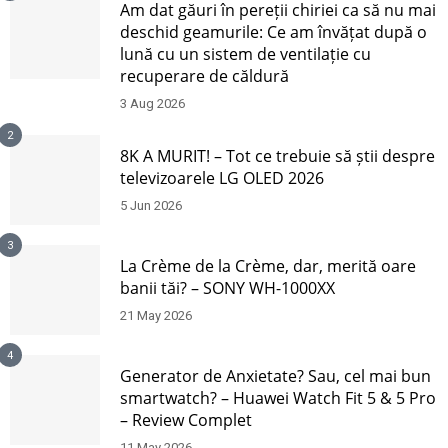
Am dat găuri în pereții chiriei ca să nu mai
deschid geamurile: Ce am învățat după o
lună cu un sistem de ventilație cu
recuperare de căldură
3 Aug 2026
2
8K A MURIT! – Tot ce trebuie să știi despre
televizoarele LG OLED 2026
5 Jun 2026
3
La Crème de la Crème, dar, merită oare
banii tăi? – SONY WH-1000XX
21 May 2026
4
Generator de Anxietate? Sau, cel mai bun
smartwatch? – Huawei Watch Fit 5 & 5 Pro
– Review Complet
11 May 2026