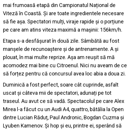
mai frumoasă etapă din Campionatul Național de
Viteză în Coastă. Și are toate ingredientele necesare
să fie așa. Spectatori mulți, viraje rapide și o porțiune
pe care am atins viteza maximă a mașinii: 156km/h.
Etapa s-a desfășurat în două zile. Sâmbătă au fost
manșele de recunoaștere și de antrenamente. A și
plouat, în mai multe reprize. Așa am reușit să mă
acomodez mai bine cu Citroenul. Nici nu aveam de ce
să forțez pentru că concursul avea loc abia a doua zi.
Duminică a fost perfect, soare cât cuprinde, asfalt
uscat și câteva mii de spectatori, adunați pe tot
traseul. Au avut ce să vadă. Spectacolul pe care Alex
Mirea l-a făcut cu un Audi A4, quattro, bătălia la Open
dintre Lucian Răduț, Paul Andronic, Bogdan Cuzma și
Lyuben Kamenov. Și hop și eu, printre ei, sperând să