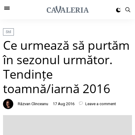
Stil
Ce urmează să purtăm
în sezonul următor.
Tendințe
toamnă/iarnă 2016
Răzvan Clinceanu
17 Aug 2016
Leave a comment