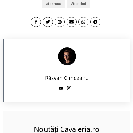
toamna
trenduri
Răzvan Clinceanu
Noutăți Cavaleria.ro