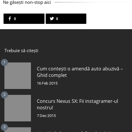
Ne găsești non-stop aici
0
0
Trebuie să citești
1
Cum contești o amendă auto abuzivă –
Ghid complet
16 Feb 2015
2
Concurs Nexus 5X: Fii instagramer-ul
nostru!
7 Dec 2015
3