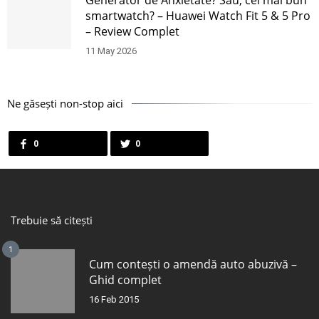
Generator de Anxietate? Sau, cel mai bun
smartwatch? – Huawei Watch Fit 5 & 5 Pro
– Review Complet
11 May 2026
Ne găsești non-stop aici
0
0
Trebuie să citești
1
Cum contești o amendă auto abuzivă –
Ghid complet
16 Feb 2015