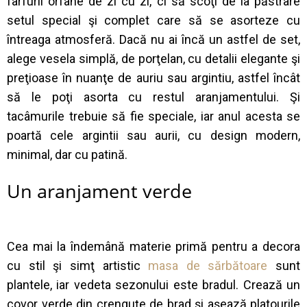
farfurii orfane de zi cu zi, ci să scoţi de la păstrare
setul special şi complet care să se asorteze cu
întreaga atmosferă. Dacă nu ai încă un astfel de set,
alege vesela simplă, de porţelan, cu detalii elegante şi
preţioase în nuanţe de auriu sau argintiu, astfel încât
să le poţi asorta cu restul aranjamentului. Şi
tacâmurile trebuie să fie speciale, iar anul acesta se
poartă cele argintii sau aurii, cu design modern,
minimal, dar cu patină.
Un aranjament verde
Cea mai la îndemână materie primă pentru a decora
cu stil şi simţ artistic
masa de sărbătoare
sunt
plantele, iar vedeta sezonului este bradul. Crează un
covor verde din crenguţe de brad şi aşează platourile