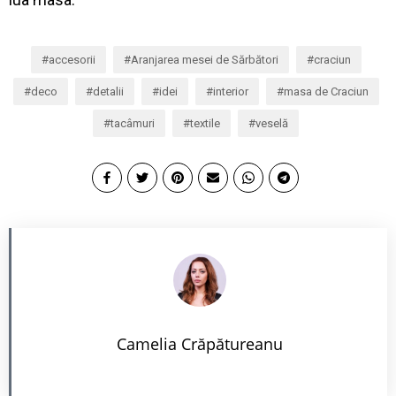
accesorii
Aranjarea mesei de Sărbători
craciun
deco
detalii
idei
interior
masa de Craciun
tacâmuri
textile
veselă
Camelia Crăpătureanu