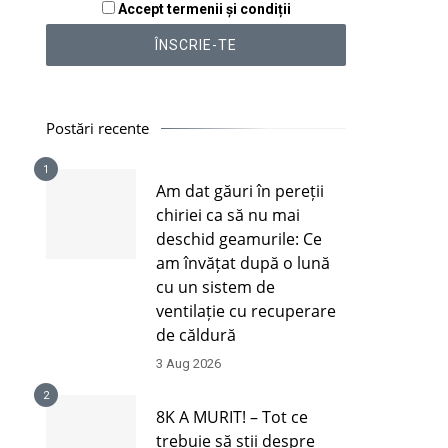
Accept termenii și condiții
Postări recente
1
Am dat găuri în pereții
chiriei ca să nu mai
deschid geamurile: Ce
am învățat după o lună
cu un sistem de
ventilație cu recuperare
de căldură
3 Aug 2026
2
8K A MURIT! – Tot ce
trebuie să știi despre