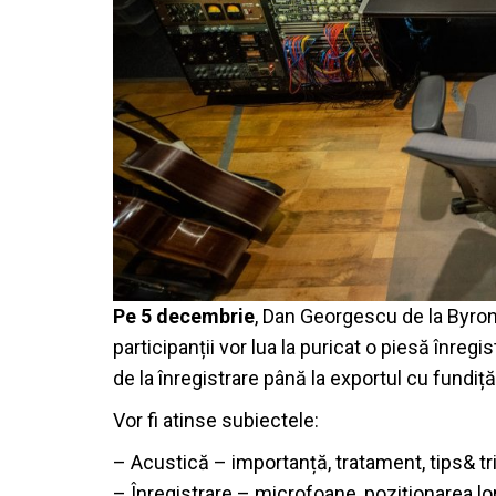
Pe 5 decembrie
, Dan Georgescu de la Byron
participanții vor lua la puricat o piesă înreg
de la înregistrare până la exportul cu fundiță
Vor fi atinse subiectele:
– Acustică – importanță, tratament, tips& tr
– Înregistrare – microfoane, poziționarea l