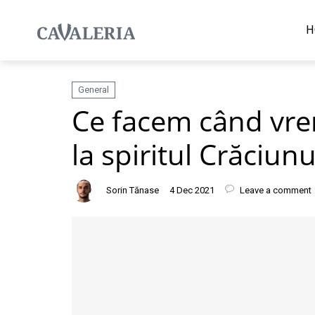
H
General
Ce facem când vre
la spiritul Crăciunu
Sorin Tănase
4 Dec 2021
Leave a comment