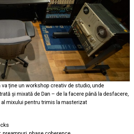
 va ține un workshop creativ de studio, unde
istrată și mixată de Dan – de la facere până la desfacere,
 al mixului pentru trimis la masterizat
icks
or, preampuri, phase coherence