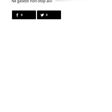
Ne găsești non-stop aici
0
0