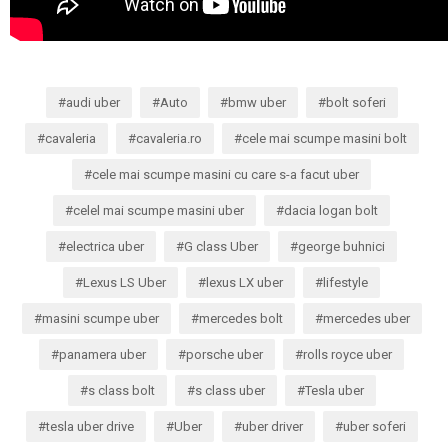
audi uber
Auto
bmw uber
bolt soferi
cavaleria
cavaleria.ro
cele mai scumpe masini bolt
cele mai scumpe masini cu care s-a facut uber
celel mai scumpe masini uber
dacia logan bolt
electrica uber
G class Uber
george buhnici
Lexus LS Uber
lexus LX uber
lifestyle
masini scumpe uber
mercedes bolt
mercedes uber
panamera uber
porsche uber
rolls royce uber
s class bolt
s class uber
Tesla uber
tesla uber drive
Uber
uber driver
uber soferi