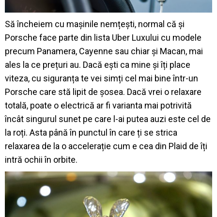
Să încheiem cu mașinile nemțești, normal că și
Porsche face parte din lista Uber Luxului cu modele
precum Panamera, Cayenne sau chiar și Macan, mai
ales la ce prețuri au. Dacă ești ca mine și îți place
viteza, cu siguranța te vei simți cel mai bine într-un
Porsche care stă lipit de șosea. Dacă vrei o relaxare
totală, poate o electrică ar fi varianta mai potrivită
încât singurul sunet pe care l-ai putea auzi este cel de
la roți. Asta până în punctul în care ți se strica
relaxarea de la o accelerație cum e cea din Plaid de îți
intră ochii în orbite.