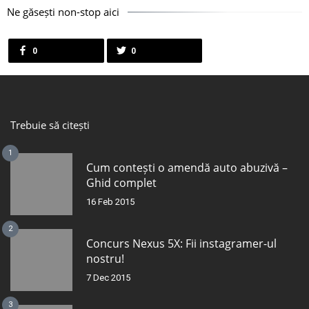
Ne găsești non-stop aici
0
0
Trebuie să citești
1
Cum contești o amendă auto abuzivă –
Ghid complet
16 Feb 2015
2
Concurs Nexus 5X: Fii instagramer-ul
nostru!
7 Dec 2015
3