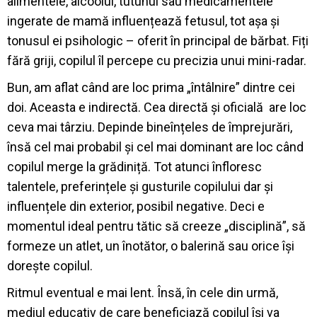
alimentele, alcoolul, tutunul sau medicamentele
ingerate de mamă influențează fetusul, tot așa și
tonusul ei psihologic – oferit în principal de bărbat. Fiți
fără griji, copilul îl percepe cu precizia unui mini-radar.
Bun, am aflat când are loc prima „întâlnire” dintre cei
doi. Aceasta e indirectă. Cea directă și oficială are loc
ceva mai târziu. Depinde bineînțeles de împrejurări,
însă cel mai probabil și cel mai dominant are loc când
copilul merge la grădiniță. Tot atunci înfloresc
talentele, preferințele și gusturile copilului dar și
influențele din exterior, posibil negative. Deci e
momentul ideal pentru tătic să creeze „disciplină”, să
formeze un atlet, un înotător, o balerină sau orice își
dorește copilul.
Ritmul eventual e mai lent. Însă, în cele din urmă,
mediul educativ de care beneficiază copilul își va