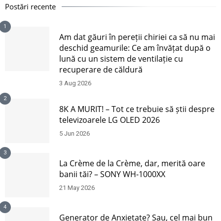
Postări recente
1
Am dat găuri în pereții chiriei ca să nu mai
deschid geamurile: Ce am învățat după o
lună cu un sistem de ventilație cu
recuperare de căldură
3 Aug 2026
2
8K A MURIT! – Tot ce trebuie să știi despre
televizoarele LG OLED 2026
5 Jun 2026
3
La Crème de la Crème, dar, merită oare
banii tăi? – SONY WH-1000XX
21 May 2026
4
Generator de Anxietate? Sau, cel mai bun