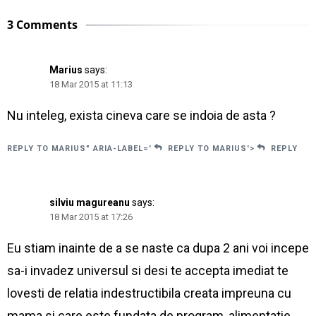
3 Comments
Marius
says:
18 Mar 2015 at 11:13
Nu inteleg, exista cineva care se indoia de asta ?
REPLY TO MARIUS" ARIA-LABEL='
REPLY TO MARIUS'>
REPLY
silviu magureanu
says:
18 Mar 2015 at 17:26
Eu stiam inainte de a se naste ca dupa 2 ani voi incepe
sa-i invadez universul si desi te accepta imediat te
lovesti de relatia indestructibila creata impreuna cu
mama si care este fundata de program, alimentatie,