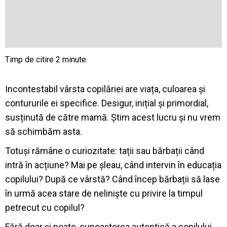
Incontestabil vârsta copilăriei are viața, culoarea și
contururile ei specifice. Desigur, inițial și primordial,
susținută de către mamă. Știm acest lucru și nu vrem
să schimbăm asta.
Totuși rămâne o curiozitate: tații sau bărbații când
intră în acțiune? Mai pe șleau, când intervin în educația
copilului? După ce vârstă? Când încep bărbații să lase
în urmă acea stare de neliniște cu privire la timpul
petrecut cu copilul?
Fără doar și poate, cunoașterea autentică a copilului