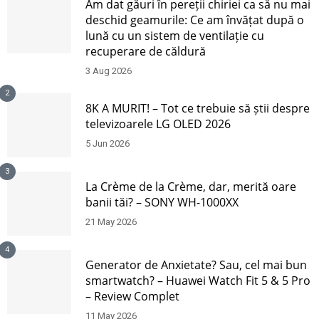
Am dat găuri în pereții chiriei ca să nu mai
deschid geamurile: Ce am învățat după o
lună cu un sistem de ventilație cu
recuperare de căldură
3 Aug 2026
2
8K A MURIT! – Tot ce trebuie să știi despre
televizoarele LG OLED 2026
5 Jun 2026
3
La Crème de la Crème, dar, merită oare
banii tăi? – SONY WH-1000XX
21 May 2026
4
Generator de Anxietate? Sau, cel mai bun
smartwatch? – Huawei Watch Fit 5 & 5 Pro
– Review Complet
11 May 2026