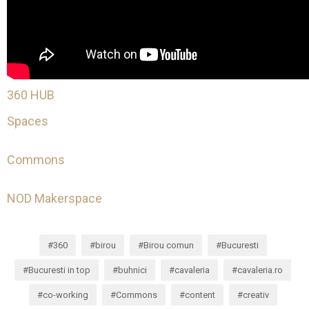
360 HUB
Spaces
Commons
NOD Makerspace
360
birou
Birou comun
Bucuresti
Bucuresti in top
buhnici
cavaleria
cavaleria.ro
co-working
Commons
content
creativ