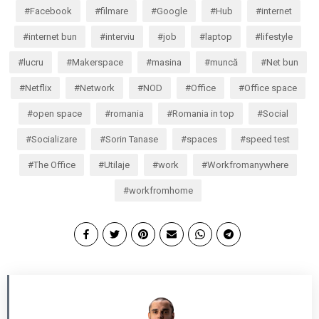
Facebook
filmare
Google
Hub
internet
internet bun
interviu
job
laptop
lifestyle
lucru
Makerspace
masina
muncă
Net bun
Netflix
Network
NOD
Office
Office space
open space
romania
Romania in top
Social
Socializare
Sorin Tanase
spaces
speed test
The Office
Utilaje
work
Workfromanywhere
workfromhome