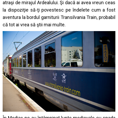
atraşi de mirajul Ardealului. Şi dacă ai avea vreun ceas
la dispoziţie să-ţi povestesc pe îndelete cum a fost
aventura la bordul garniturii Transilvania Train, probabil
că tot ai vrea să ştii mai multe.
În Mediaş ne-au întâmpinat lupte medievale cu spada