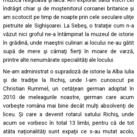
îndrăgit chiar şi de moştenitorul coroanei britanice şi
am scotocit pe timp de noapte prin cele seculare uliţe
pietruite ale Sighişoarei. La Sebeş, o trataţie cum n-a
văzut nici groful ne-a întâmpinat la muzeul de istorie
în grădină, unde maeştrii culinari ai locului ne-au gătit
supă de mere şi cârnaţi fierţi în moare de varză,
printre alte nenumărate specialităţi ale locului.
Ne-am administrat o supradoză de istorie la Alba Iulia
şi de tradiţie la Richiş, unde l-am cunoscut pe
Christian Rummel, un cetăţean german adoptat în
2010 de meleagurile noastre, german care acum
vorbeşte româna mai bine decât mulţi absolvenţi de
liceu. Şi care a devenit rotarul satului Richiş, unde
acum se vorbesc în total 13 limbi, pentru că de tot
atâta naţionalităţi sunt expaţii ce s-au mutat acolo,