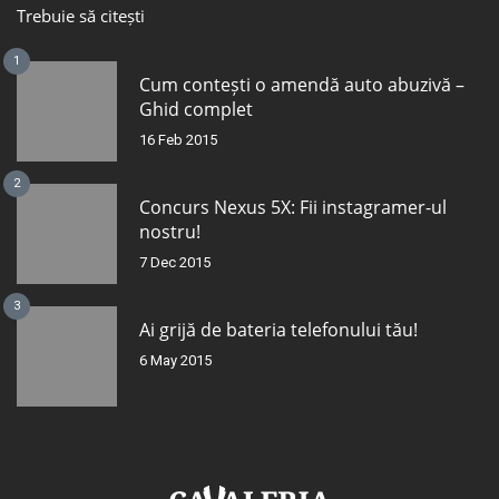
Trebuie să citești
1
Cum contești o amendă auto abuzivă –
Ghid complet
16 Feb 2015
2
Concurs Nexus 5X: Fii instagramer-ul
nostru!
7 Dec 2015
3
Ai grijă de bateria telefonului tău!
6 May 2015