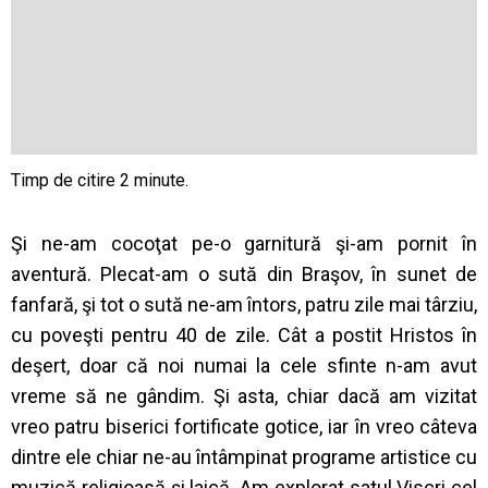
Şi ne-am cocoţat pe-o garnitură şi-am pornit în
aventură. Plecat-am o sută din Braşov, în sunet de
fanfară, şi tot o sută ne-am întors, patru zile mai târziu,
cu poveşti pentru 40 de zile. Cât a postit Hristos în
deşert, doar că noi numai la cele sfinte n-am avut
vreme să ne gândim. Şi asta, chiar dacă am vizitat
vreo patru biserici fortificate gotice, iar în vreo câteva
dintre ele chiar ne-au întâmpinat programe artistice cu
muzică religioasă şi laică. Am explorat satul Viscri cel