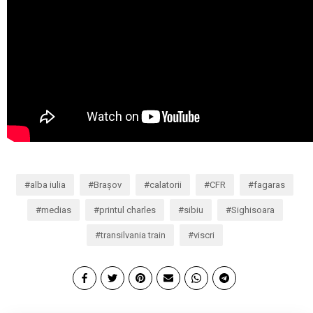
alba iulia
Brașov
calatorii
CFR
fagaras
medias
printul charles
sibiu
Sighisoara
transilvania train
viscri