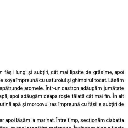
fâșii lungi și subțiri, cât mai lipsite de grăsime, apoi
 de soya împreună cu usturoiul și ghimbirul tocat. Lăsăm
trepătrunde aromele. Într-un castron adăugăm jumătate
ă, apoi adăugăm ceapa roșie tăiată cât mai fin. În alt
ină apă și morcovul ras împreună cu fâșiile subțiri de
 apoi lăsăm la marinat. Între timp, secționăm ciabatta