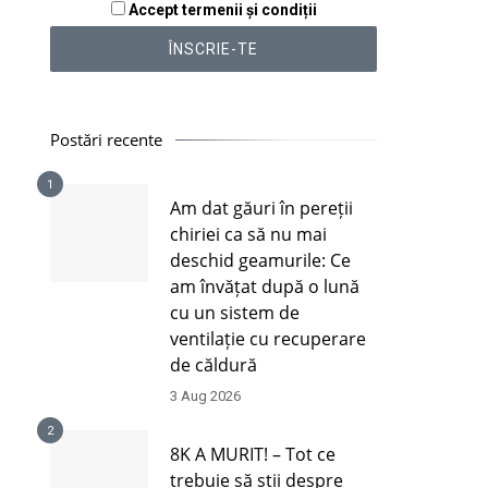
Accept termenii și condiții
Postări recente
1
Am dat găuri în pereții
chiriei ca să nu mai
deschid geamurile: Ce
am învățat după o lună
cu un sistem de
ventilație cu recuperare
de căldură
3 Aug 2026
2
8K A MURIT! – Tot ce
trebuie să știi despre