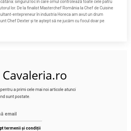
ucătăria: singurul loc în care omul controlează toate cele patru
torul lor. De la finalist Masterchef România la Chef de Cuisine
nsultant-entepreneur în industria Horeca am avut un drum
nt Chef Dexter și te aștept să ne jucăm cu focul doar pe
 Cavaleria.ro
entru a primi cele mai noi articole atunci
nd sunt postate.
t termenii și condiții