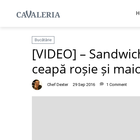
H
Bucătărie
[VIDEO] – Sandwic
ceapă roșie și mai
Chef Dexter
29 Sep 2016
1 Comment