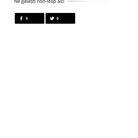
Ne găsești non-stop aici
0
0