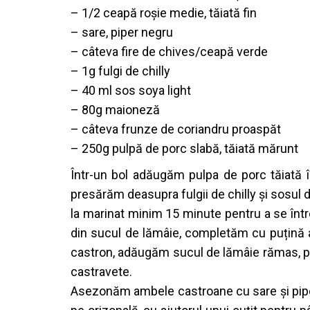
– 1/2 ceapă roșie medie, tăiată fin
– sare, piper negru
– câteva fire de chives/ceapă verde
– 1g fulgi de chilly
– 40 ml sos soya light
– 80g maioneză
– câteva frunze de coriandru proaspăt
– 250g pulpă de porc slabă, tăiată mărunt
Într-un bol adăugăm pulpa de porc tăiată în 
presărăm deasupra fulgii de chilly și sosul
la marinat minim 15 minute pentru a se în
din sucul de lămâie, completăm cu puțină ap
castron, adăugăm sucul de lămâie rămas, puț
castravete.
Asezonăm ambele castroane cu sare și piper