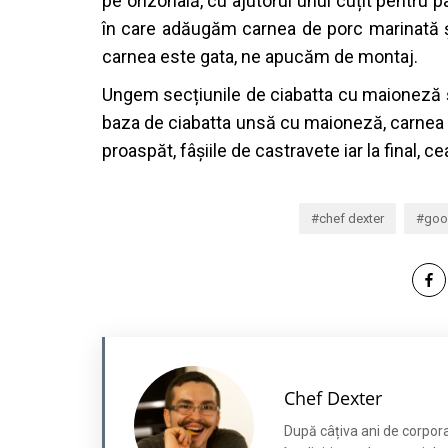
pe orizonală, cu ajutorul unui cuțit pentru 
în care adăugăm carnea de porc marinată 
carnea este gata, ne apucăm de montaj.
Ungem secțiunile de ciabatta cu maioneză
baza de ciabatta unsă cu maioneză, carnea d
proaspăt, fâșiile de castravete iar la final, c
chef dexter
goo
Chef Dexter
După câțiva ani de corporat