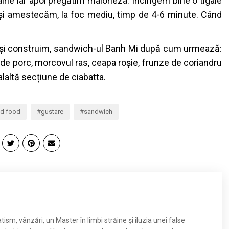
pâine iar apoi pregătim maioneza. Încingem bine o tigaie
și amestecăm, la foc mediu, timp de 4-6 minute. Când
 și construim, sandwich-ul Banh Mi după cum urmează:
e porc, morcovul ras, ceapa roșie, frunze de coriandru
ealaltă secțiune de ciabatta.
d food
gustare
sandwich
ism, vânzări, un Master în limbi străine și iluzia unei false