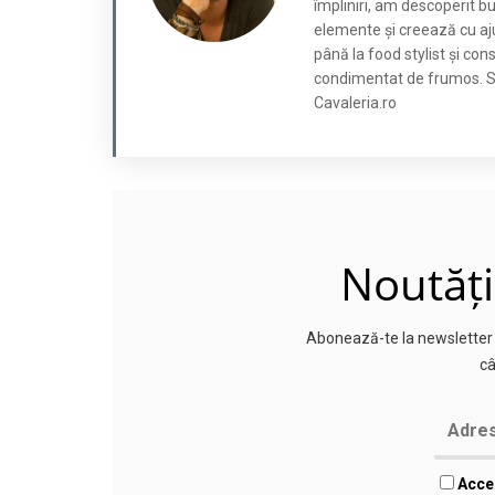
împliniri, am descoperit b
elemente și creează cu aju
până la food stylist și co
condimentat de frumos. Su
Cavaleria.ro
Noutăți
Abonează-te la newsletter p
câ
Accep