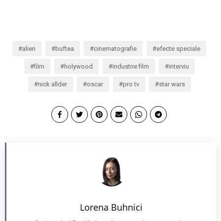
alien
buftea
cinematografie
efecte speciale
film
holywood
industrie film
interviu
nick allder
oscar
pro tv
star wars
Lorena Buhnici