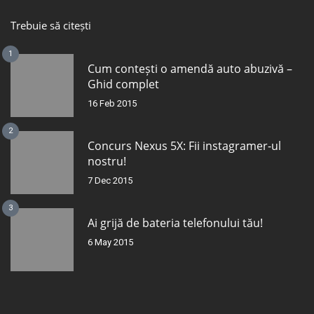
Trebuie să citești
1
Cum contești o amendă auto abuzivă –
Ghid complet
16 Feb 2015
2
Concurs Nexus 5X: Fii instagramer-ul
nostru!
7 Dec 2015
3
Ai grijă de bateria telefonului tău!
6 May 2015