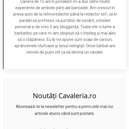
Cariera de 15 ani în jurnalism m-a dus catre multe
experiente de ambele părți ale baricadei. Am crescut în
presa auto de la tehnoredactor până la redactor sef, ca în
paralel să profesez ca purtător de cuvânt, consilier
personal si de vreo 5 ani, bloggeriță. Toate intr-o lume a
barbatilor, pe care m-am obișnuit să o înțeleg și mai ales
să o stăpânesc. Eu îți voi spune cum scapi de carouri,
sprâncenele stufoase și tenul neîngrijit. Orice bărbat are
nevoie de puțin stil ca să devină un cavaler.
Noutăți Cavaleria.ro
Abonează-te la newsletter pentru a primi cele mai noi
articole atunci când sunt postate.