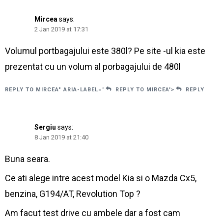
Mircea
says:
2 Jan 2019 at 17:31
Volumul portbagajului este 380l? Pe site -ul kia este
prezentat cu un volum al porbagajului de 480l
REPLY TO MIRCEA" ARIA-LABEL='
REPLY TO MIRCEA'>
REPLY
Sergiu
says:
8 Jan 2019 at 21:40
Buna seara.
Ce ati alege intre acest model Kia si o Mazda Cx5,
benzina, G194/AT, Revolution Top ?
Am facut test drive cu ambele dar a fost cam