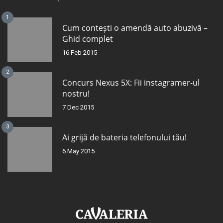
1
Cum contești o amendă auto abuzivă –
Ghid complet
16 Feb 2015
2
Concurs Nexus 5X: Fii instagramer-ul
nostru!
7 Dec 2015
3
Ai grijă de bateria telefonului tău!
6 May 2015