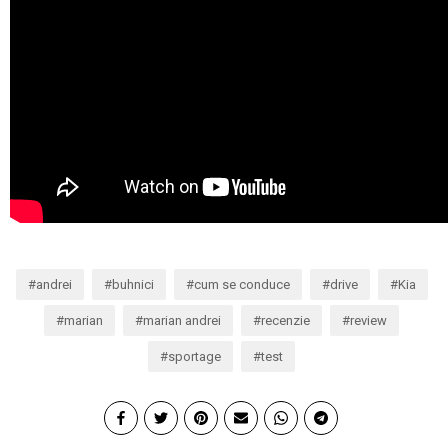
andrei
buhnici
cum se conduce
drive
Kia
marian
marian andrei
recenzie
review
sportage
test