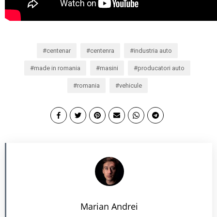
centenar
centenra
industria auto
made in romania
masini
producatori auto
romania
vehicule
Marian Andrei