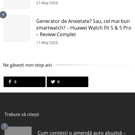
21 May 2026
4
Generator de Anxietate? Sau, cel mai bun
smartwatch? – Huawei Watch Fit 5 & 5 Pro
– Review Complet
11 May 2026
Ne găsești non-stop aici
0
0
Trebuie să citești
1
Cum contești o amendă auto abuzivă –