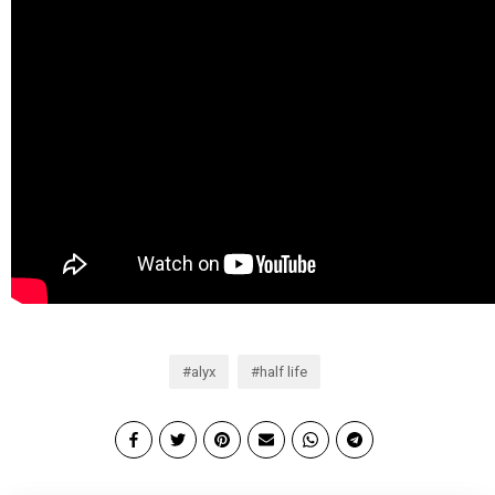
alyx
half life