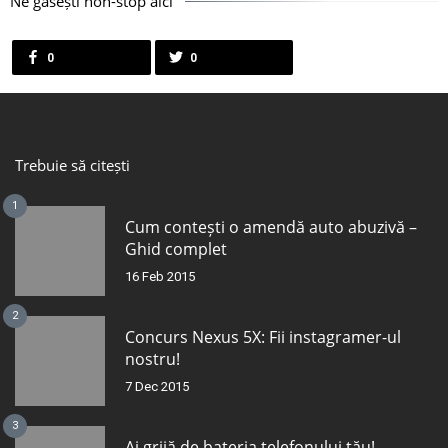
Ne găsești non-stop aici
0
0
Trebuie să citești
1
Cum contești o amendă auto abuzivă –
Ghid complet
16 Feb 2015
2
Concurs Nexus 5X: Fii instagramer-ul
nostru!
7 Dec 2015
3
Ai grijă de bateria telefonului tău!