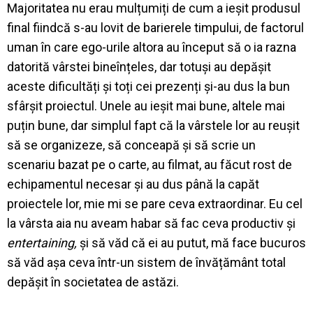
Majoritatea nu erau mulțumiți de cum a ieșit produsul
final fiindcă s-au lovit de barierele timpului, de factorul
uman în care ego-urile altora au început să o ia razna
datorită vârstei bineînțeles, dar totuși au depășit
aceste dificultăți și toți cei prezenți și-au dus la bun
sfârșit proiectul. Unele au ieșit mai bune, altele mai
puțin bune, dar simplul fapt că la vârstele lor au reușit
să se organizeze, să conceapă și să scrie un
scenariu bazat pe o carte, au filmat, au făcut rost de
echipamentul necesar și au dus până la capăt
proiectele lor, mie mi se pare ceva extraordinar. Eu cel
la vârsta aia nu aveam habar să fac ceva productiv și
entertaining,
și să văd că ei au putut, mă face bucuros
să văd așa ceva într-un sistem de învățământ total
depășit în societatea de astăzi.