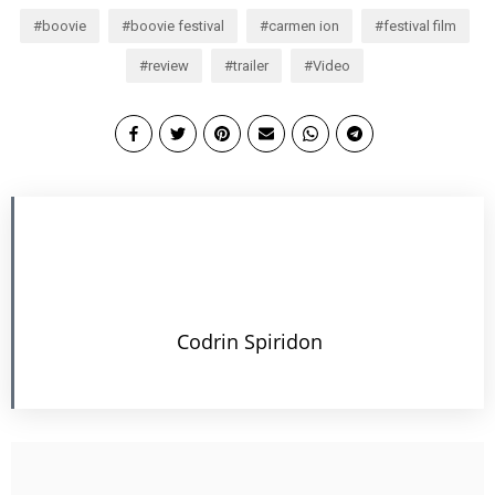
boovie
boovie festival
carmen ion
festival film
review
trailer
Video
Codrin Spiridon