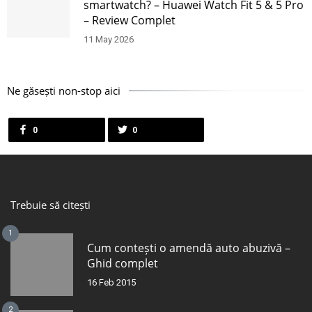
smartwatch? – Huawei Watch Fit 5 & 5 Pro
– Review Complet
11 May 2026
Ne găsești non-stop aici
0
0
Trebuie să citești
1
Cum contești o amendă auto abuzivă –
Ghid complet
16 Feb 2015
2