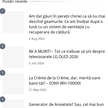
Postări recente
1
Am dat găuri în pereții chiriei ca să nu mai
deschid geamurile: Ce am învățat după o
lună cu un sistem de ventilație cu
recuperare de căldură
3 Aug 2026
2
8K A MURIT! – Tot ce trebuie să știi despre
televizoarele LG OLED 2026
5 Jun 2026
3
La Crème de la Crème, dar, merită oare
banii tăi? – SONY WH-1000XX
21 May 2026
4
Generator de Anxietate? Sau, cel mai bun