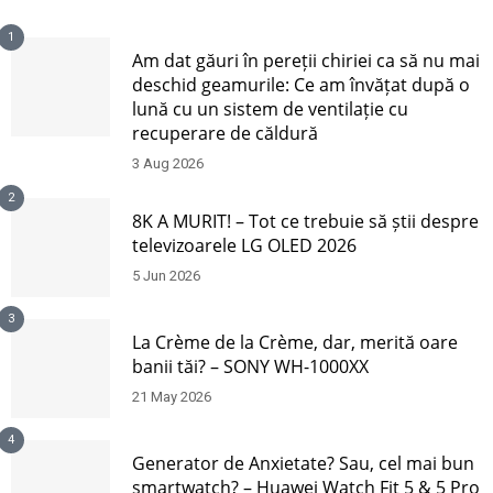
1
Am dat găuri în pereții chiriei ca să nu mai
deschid geamurile: Ce am învățat după o
lună cu un sistem de ventilație cu
recuperare de căldură
3 Aug 2026
2
8K A MURIT! – Tot ce trebuie să știi despre
televizoarele LG OLED 2026
5 Jun 2026
3
La Crème de la Crème, dar, merită oare
banii tăi? – SONY WH-1000XX
21 May 2026
4
Generator de Anxietate? Sau, cel mai bun
smartwatch? – Huawei Watch Fit 5 & 5 Pro