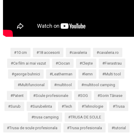
10 cm
18 accesorii
cavaleria
cavaleria.ro
Ce film ai mai vazut
Ciocan
Clește
Fierastrau
george buhnici
Leatherman
lemn
Multi tool
Multifuncional
multitool
multitool camping
Patent
Scule profesionale
SOG
Sorin Tănase
Surub
Surubelinta
Tech
Tehnologie
Trusa
trusa camping
TRUSA DE SCULE
Trusa de scule profesionala
Trusa profesionala
tutorial