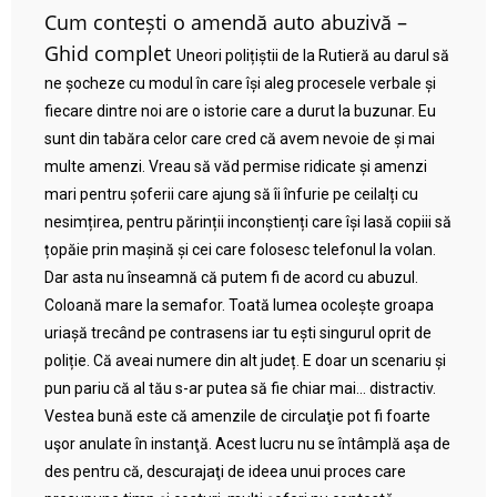
Cum contești o amendă auto abuzivă –
Ghid complet
Uneori polițiștii de la Rutieră au darul să
ne șocheze cu modul în care își aleg procesele verbale și
fiecare dintre noi are o istorie care a durut la buzunar. Eu
sunt din tabăra celor care cred că avem nevoie de și mai
multe amenzi. Vreau să văd permise ridicate și amenzi
mari pentru șoferii care ajung să îi înfurie pe ceilalți cu
nesimțirea, pentru părinții inconștienți care își lasă copiii să
țopăie prin mașină și cei care folosesc telefonul la volan.
Dar asta nu înseamnă că putem fi de acord cu abuzul.
Coloană mare la semafor. Toată lumea ocolește groapa
uriașă trecând pe contrasens iar tu ești singurul oprit de
poliție. Că aveai numere din alt județ. E doar un scenariu și
pun pariu că al tău s-ar putea să fie chiar mai… distractiv.
Vestea bună este că amenzile de circulaţie pot fi foarte
uşor anulate în instanţă. Acest lucru nu se întâmplă aşa de
des pentru că, descurajaţi de ideea unui proces care