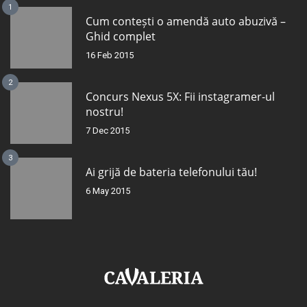
1
Cum contești o amendă auto abuzivă –
Ghid complet
16 Feb 2015
2
Concurs Nexus 5X: Fii instagramer-ul
nostru!
7 Dec 2015
3
Ai grijă de bateria telefonului tău!
6 May 2015