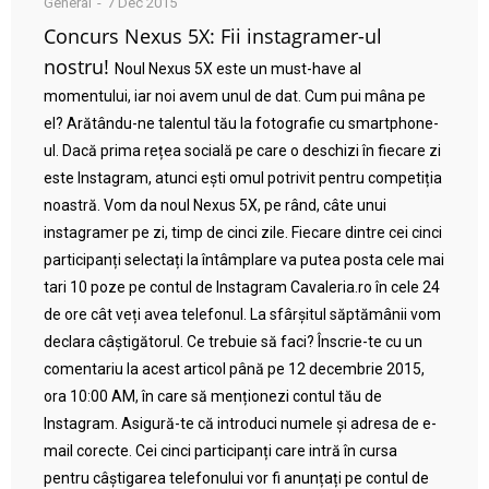
General
7 Dec 2015
Concurs Nexus 5X: Fii instagramer-ul
nostru!
Noul Nexus 5X este un must-have al
momentului, iar noi avem unul de dat. Cum pui mâna pe
el? Arătându-ne talentul tău la fotografie cu smartphone-
ul. Dacă prima rețea socială pe care o deschizi în fiecare zi
este Instagram, atunci ești omul potrivit pentru competiția
noastră. Vom da noul Nexus 5X, pe rând, câte unui
instagramer pe zi, timp de cinci zile. Fiecare dintre cei cinci
participanți selectați la întâmplare va putea posta cele mai
tari 10 poze pe contul de Instagram Cavaleria.ro în cele 24
de ore cât veți avea telefonul. La sfârșitul săptămânii vom
declara câștigătorul. Ce trebuie să faci? Înscrie-te cu un
comentariu la acest articol până pe 12 decembrie 2015,
ora 10:00 AM, în care să menționezi contul tău de
Instagram. Asigură-te că introduci numele și adresa de e-
mail corecte. Cei cinci participanți care intră în cursa
pentru câștigarea telefonului vor fi anunțați pe contul de