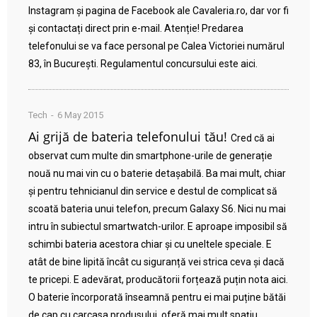
Instagram și pagina de Facebook ale Cavaleria.ro, dar vor fi
și contactați direct prin e-mail. Atenție! Predarea
telefonului se va face personal pe Calea Victoriei numărul
83, în București. Regulamentul concursului este aici.
Tech
6 May 2015
Ai grijă de bateria telefonului tău!
Cred că ai
observat cum multe din smartphone-urile de generație
nouă nu mai vin cu o baterie detașabilă. Ba mai mult, chiar
și pentru tehnicianul din service e destul de complicat să
scoată bateria unui telefon, precum Galaxy S6. Nici nu mai
intru în subiectul smartwatch-urilor. E aproape imposibil să
schimbi bateria acestora chiar și cu uneltele speciale. E
atât de bine lipită încât cu siguranță vei strica ceva și dacă
te pricepi. E adevărat, producătorii forțează puțin nota aici.
O baterie încorporată înseamnă pentru ei mai puține bătăi
de cap cu carcasa produsului, oferă mai mult spațiu