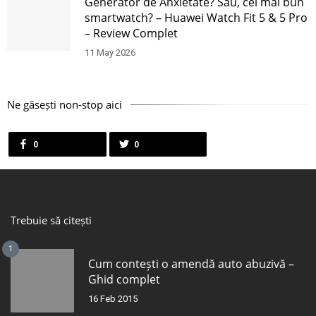
Generator de Anxietate? Sau, cel mai bun
smartwatch? – Huawei Watch Fit 5 & 5 Pro
– Review Complet
11 May 2026
Ne găsești non-stop aici
0
0
Trebuie să citești
1
Cum contești o amendă auto abuzivă –
Ghid complet
16 Feb 2015