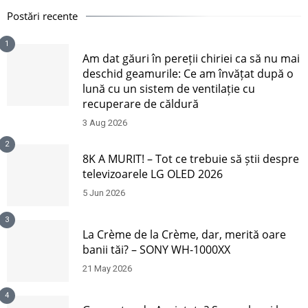
Postări recente
1
Am dat găuri în pereții chiriei ca să nu mai
deschid geamurile: Ce am învățat după o
lună cu un sistem de ventilație cu
recuperare de căldură
3 Aug 2026
2
8K A MURIT! – Tot ce trebuie să știi despre
televizoarele LG OLED 2026
5 Jun 2026
3
La Crème de la Crème, dar, merită oare
banii tăi? – SONY WH-1000XX
21 May 2026
4