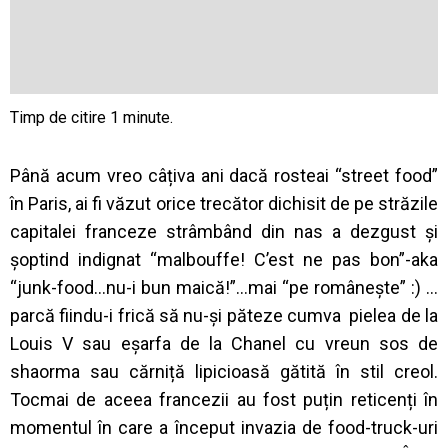
Până acum vreo câțiva ani dacă rosteai “street food”
în Paris, ai fi văzut orice trecător dichisit de pe străzile
capitalei franceze strâmbând din nas a dezgust și
șoptind indignat “malbouffe! C’est ne pas bon”-aka
“junk-food…nu-i bun maică!”…mai “pe românește” :) …
parcă fiindu-i frică să nu-și păteze cumva
pielea de la
Louis V sau eșarfa de la Chanel cu vreun sos de
shaorma sau cărniță lipicioasă gătită în stil creol.
Tocmai de aceea francezii au fost puțin reticenți în
momentul în care a început invazia de food-truck-uri