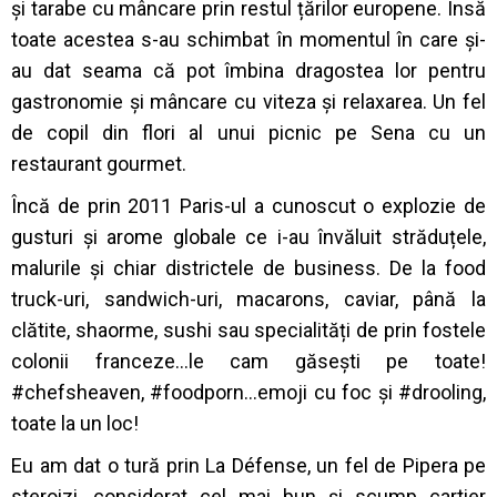
și tarabe cu mâncare prin restul țărilor europene. Însă
toate acestea s-au schimbat în momentul în care și-
au dat seama că pot îmbina dragostea lor pentru
gastronomie și mâncare cu viteza și relaxarea. Un fel
de copil din flori al unui picnic pe Sena cu un
restaurant gourmet.
Încă de prin 2011 Paris-ul a cunoscut o explozie de
gusturi și arome globale ce i-au învăluit străduțele,
malurile și chiar districtele de business. De la food
truck-uri, sandwich-uri, macarons, caviar, până la
clătite, shaorme, sushi sau specialități de prin fostele
colonii franceze…le cam găsești pe toate!
#chefsheaven, #foodporn…emoji cu foc și #drooling,
toate la un loc!
Eu am dat o tură prin La Défense, un fel de Pipera pe
steroizi, considerat cel mai bun și scump cartier