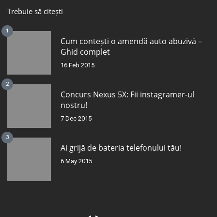
Trebuie să citești
1
Cum contești o amendă auto abuzivă –
Ghid complet
16 Feb 2015
2
Concurs Nexus 5X: Fii instagramer-ul
nostru!
7 Dec 2015
3
Ai grijă de bateria telefonului tău!
6 May 2015