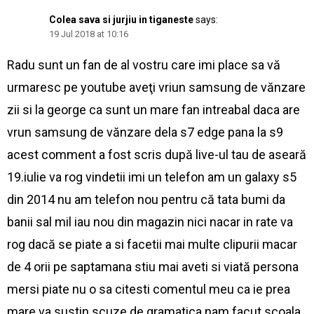
Colea sava si jurjiu in tiganeste
says:
19 Jul 2018 at 10:16
Radu sunt un fan de al vostru care imi place sa vă
urmaresc pe youtube aveţi vriun samsung de vănzare
zii si la george ca sunt un mare fan intreabal daca are
vrun samsung de vănzare dela s7 edge pana la s9
acest comment a fost scris după live-ul tau de aseară
19.iulie va rog vindetii imi un telefon am un galaxy s5
din 2014 nu am telefon nou pentru că tata bumi da
banii sal mil iau nou din magazin nici nacar in rate va
rog dacă se piate a si facetii mai multe clipurii macar
de 4 orii pe saptamana stiu mai aveti si viată persona
mersi piate nu o sa citesti comentul meu ca ie prea
mare va sustin scuze de gramatica nam facut scoala