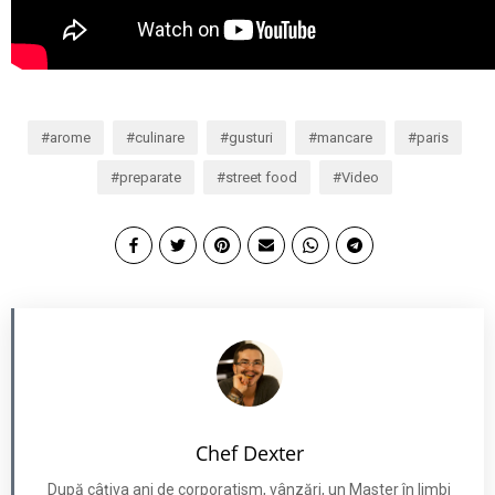
arome
culinare
gusturi
mancare
paris
preparate
street food
Video
Chef Dexter
După câțiva ani de corporatism, vânzări, un Master în limbi