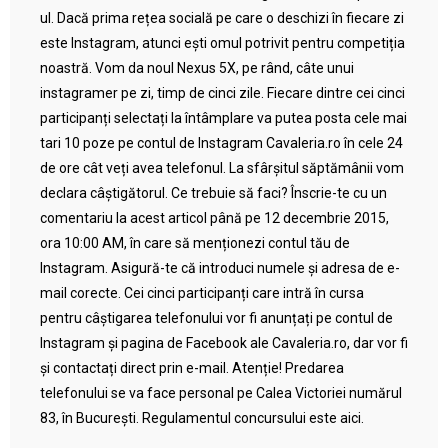
ul. Dacă prima rețea socială pe care o deschizi în fiecare zi
este Instagram, atunci ești omul potrivit pentru competiția
noastră. Vom da noul Nexus 5X, pe rând, câte unui
instagramer pe zi, timp de cinci zile. Fiecare dintre cei cinci
participanți selectați la întâmplare va putea posta cele mai
tari 10 poze pe contul de Instagram Cavaleria.ro în cele 24
de ore cât veți avea telefonul. La sfârșitul săptămânii vom
declara câștigătorul. Ce trebuie să faci? Înscrie-te cu un
comentariu la acest articol până pe 12 decembrie 2015,
ora 10:00 AM, în care să menționezi contul tău de
Instagram. Asigură-te că introduci numele și adresa de e-
mail corecte. Cei cinci participanți care intră în cursa
pentru câștigarea telefonului vor fi anunțați pe contul de
Instagram și pagina de Facebook ale Cavaleria.ro, dar vor fi
și contactați direct prin e-mail. Atenție! Predarea
telefonului se va face personal pe Calea Victoriei numărul
83, în București. Regulamentul concursului este aici.