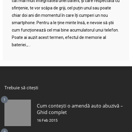
cât mai mult integritatea unei baterii, și care respectată cu
sfințenie, te vor scăpa de griji, cel puțin unul sau poate
chiar doi ani din momentul în care îți cumperi un nou
smartphone. Pentru a le ține minte însă, e nevoie să știi
cum funcționează cel mai bine acumulatorul unui telefon.
Poate ai auzit acest termen, efectul de memorie al
bateriei.,...
Trebuie să citești
1
Cum contești o amendă auto abuzivă –
Ghid complet
16 Feb 2015