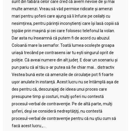
sunt din tabăra celor care cred că avem nevoie de și mai
multe amenzi. Vreau să văd permise ridicate și amenzi
mari pentru șoferii care ajung să îi înfurie pe ceilalți cu
nesimțirea, pentru părinții inconștienți care își lasă copiii să
țopăie prin mașină și cei care folosesc telefonul la volan.
Dar asta nu înseamnă că putem fi de acord cu abuzul.
Coloană mare la semafor. Toată lumea ocolește groapa
uriașă trecând pe contrasens iar tu ești singurul oprit de
poliție. Că aveai numere din alt județ. E doar un scenariu și
pun pariu că al tău s-ar putea să fie chiar mai… distractiv.
Vestea bună este că amenzile de circulaţie pot fi foarte
uşor anulate în instanţă. Acest lucru nu se întâmplă aşa de
des pentru că, descurajaţi de ideea unui proces care
presupune timp şi costuri, mulţi şoferi nu contestă
procesul-verbal de contravenţie. Pe de altă parte, mulţi
şoferi, deşi se consideră nedreptăţiţi, nu contestă
procesul-verbal de contravenţie pentru că nu ştiu cum să
facă acest lucru.,...