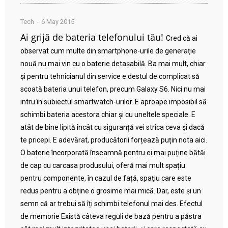
Tech
6 May 2015
Ai grijă de bateria telefonului tău!
Cred că ai
observat cum multe din smartphone-urile de generație
nouă nu mai vin cu o baterie detașabilă. Ba mai mult, chiar
și pentru tehnicianul din service e destul de complicat să
scoată bateria unui telefon, precum Galaxy S6. Nici nu mai
intru în subiectul smartwatch-urilor. E aproape imposibil să
schimbi bateria acestora chiar și cu uneltele speciale. E
atât de bine lipită încât cu siguranță vei strica ceva și dacă
te pricepi. E adevărat, producătorii forțează puțin nota aici.
O baterie încorporată înseamnă pentru ei mai puține bătăi
de cap cu carcasa produsului, oferă mai mult spațiu
pentru componente, în cazul de față, spațiu care este
redus pentru a obține o grosime mai mică. Dar, este și un
semn că ar trebui să îți schimbi telefonul mai des. Efectul
de memorie Există câteva reguli de bază pentru a păstra