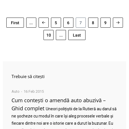
First
...
5
6
7
8
9
10
...
Last
Trebuie să citești
Auto
16 Feb 2015
Cum contești o amendă auto abuzivă –
Ghid complet
Uneori polițiștii de la Rutieră au darul să
ne șocheze cu modul în care își aleg procesele verbale și
fiecare dintre noi are o istorie care a durut la buzunar. Eu