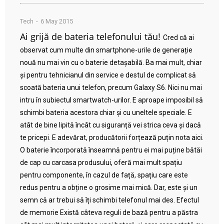
Tech
6 May 2015
Ai grijă de bateria telefonului tău!
Cred că ai
observat cum multe din smartphone-urile de generație
nouă nu mai vin cu o baterie detașabilă. Ba mai mult, chiar
și pentru tehnicianul din service e destul de complicat să
scoată bateria unui telefon, precum Galaxy S6. Nici nu mai
intru în subiectul smartwatch-urilor. E aproape imposibil să
schimbi bateria acestora chiar și cu uneltele speciale. E
atât de bine lipită încât cu siguranță vei strica ceva și dacă
te pricepi. E adevărat, producătorii forțează puțin nota aici.
O baterie încorporată înseamnă pentru ei mai puține bătăi
de cap cu carcasa produsului, oferă mai mult spațiu
pentru componente, în cazul de față, spațiu care este
redus pentru a obține o grosime mai mică. Dar, este și un
semn că ar trebui să îți schimbi telefonul mai des. Efectul
de memorie Există câteva reguli de bază pentru a păstra