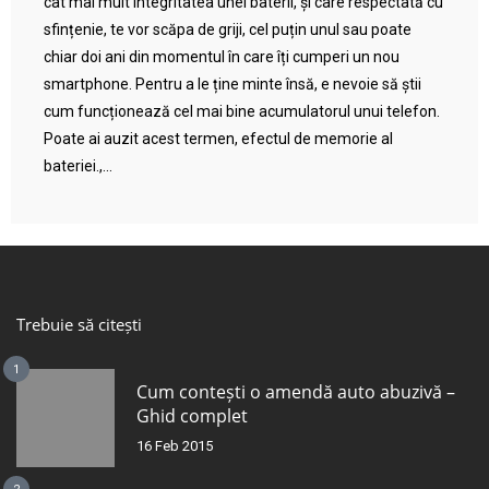
cât mai mult integritatea unei baterii, și care respectată cu
sfințenie, te vor scăpa de griji, cel puțin unul sau poate
chiar doi ani din momentul în care îți cumperi un nou
smartphone. Pentru a le ține minte însă, e nevoie să știi
cum funcționează cel mai bine acumulatorul unui telefon.
Poate ai auzit acest termen, efectul de memorie al
bateriei.,...
Trebuie să citești
1
Cum contești o amendă auto abuzivă –
Ghid complet
16 Feb 2015