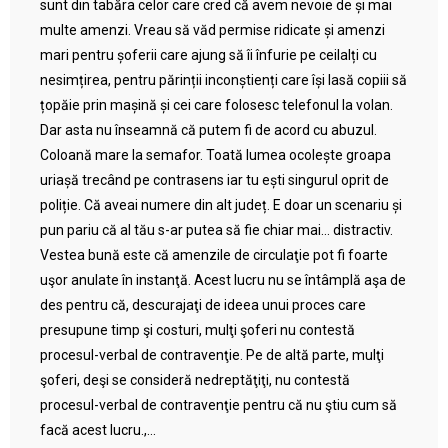
sunt din tabăra celor care cred că avem nevoie de și mai
multe amenzi. Vreau să văd permise ridicate și amenzi
mari pentru șoferii care ajung să îi înfurie pe ceilalți cu
nesimțirea, pentru părinții inconștienți care își lasă copiii să
țopăie prin mașină și cei care folosesc telefonul la volan.
Dar asta nu înseamnă că putem fi de acord cu abuzul.
Coloană mare la semafor. Toată lumea ocolește groapa
uriașă trecând pe contrasens iar tu ești singurul oprit de
poliție. Că aveai numere din alt județ. E doar un scenariu și
pun pariu că al tău s-ar putea să fie chiar mai… distractiv.
Vestea bună este că amenzile de circulaţie pot fi foarte
uşor anulate în instanţă. Acest lucru nu se întâmplă aşa de
des pentru că, descurajaţi de ideea unui proces care
presupune timp şi costuri, mulţi şoferi nu contestă
procesul-verbal de contravenţie. Pe de altă parte, mulţi
şoferi, deşi se consideră nedreptăţiţi, nu contestă
procesul-verbal de contravenţie pentru că nu ştiu cum să
facă acest lucru.,...