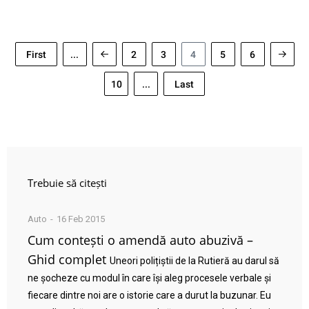
First
...
2
3
4
5
6
10
...
Last
Trebuie să citești
Auto
16 Feb 2015
Cum contești o amendă auto abuzivă –
Ghid complet
Uneori polițiștii de la Rutieră au darul să
ne șocheze cu modul în care își aleg procesele verbale și
fiecare dintre noi are o istorie care a durut la buzunar. Eu