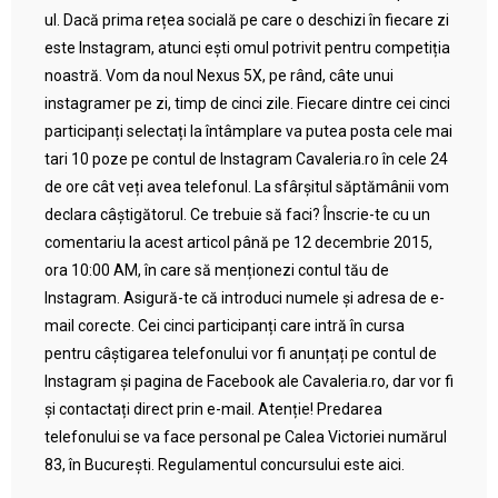
ul. Dacă prima rețea socială pe care o deschizi în fiecare zi
este Instagram, atunci ești omul potrivit pentru competiția
noastră. Vom da noul Nexus 5X, pe rând, câte unui
instagramer pe zi, timp de cinci zile. Fiecare dintre cei cinci
participanți selectați la întâmplare va putea posta cele mai
tari 10 poze pe contul de Instagram Cavaleria.ro în cele 24
de ore cât veți avea telefonul. La sfârșitul săptămânii vom
declara câștigătorul. Ce trebuie să faci? Înscrie-te cu un
comentariu la acest articol până pe 12 decembrie 2015,
ora 10:00 AM, în care să menționezi contul tău de
Instagram. Asigură-te că introduci numele și adresa de e-
mail corecte. Cei cinci participanți care intră în cursa
pentru câștigarea telefonului vor fi anunțați pe contul de
Instagram și pagina de Facebook ale Cavaleria.ro, dar vor fi
și contactați direct prin e-mail. Atenție! Predarea
telefonului se va face personal pe Calea Victoriei numărul
83, în București. Regulamentul concursului este aici.