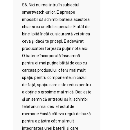
S6. Nici nu mai intru în subiectul
smartwatch-urilor. E aproape
imposibil să schimbi bateria acestora
chiar și cu uneltele speciale. E atât de
bine lipită încât cu siguranță vei strica
ceva și dacă te pricepi. E adevărat,
producătorii forțează puțin nota aici.
O baterie încorporată înseamnă
pentru ei mai puține bătăi de cap cu
carcasa produsului, oferă mai mult
spațiu pentru componente, în cazul
de față, spațiu care este redus pentru
a obține o grosime mai mică. Dar, este
și un semn că ar trebui să îți schimbi
telefonul mai des. Efectul de
memorie Există câteva reguli de bază
pentru a păstra cât mai mult
integritatea unei baterii, și care