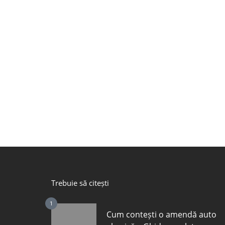
Trebuie să citești
1
Cum contești o amendă auto