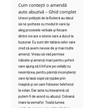
Cum contești o amendă
auto abuzivă – Ghid complet
Uneori polițiștii de la Rutieră au darul
să ne șocheze cu modul în care își
aleg procesele verbale și fiecare
dintre noi are o istorie care a durut la
buzunar. Eu sunt din tabăra celor care
cred că avem nevoie de și mai multe
amenzi. Vreau să văd permise
ridicate și amenzi mari pentru șoferii
care ajung să îi înfurie pe ceilalți cu
nesimțirea, pentru părinții inconștienți
care își lasă copiii să țopăie prin
mașină și cei care folosesc telefonul
la volan. Dar asta nu înseamnă că
putem fi de acord cu abuzul. Coloană
mare la semafor. Toată lumea