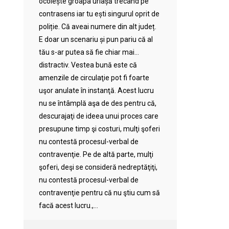
ocolește groapa uriașă trecând pe
contrasens iar tu ești singurul oprit de
poliție. Că aveai numere din alt județ.
E doar un scenariu și pun pariu că al
tău s-ar putea să fie chiar mai…
distractiv. Vestea bună este că
amenzile de circulaţie pot fi foarte
uşor anulate în instanţă. Acest lucru
nu se întâmplă aşa de des pentru că,
descurajaţi de ideea unui proces care
presupune timp şi costuri, mulţi şoferi
nu contestă procesul-verbal de
contravenţie. Pe de altă parte, mulţi
şoferi, deşi se consideră nedreptăţiţi,
nu contestă procesul-verbal de
contravenţie pentru că nu ştiu cum să
facă acest lucru.,...