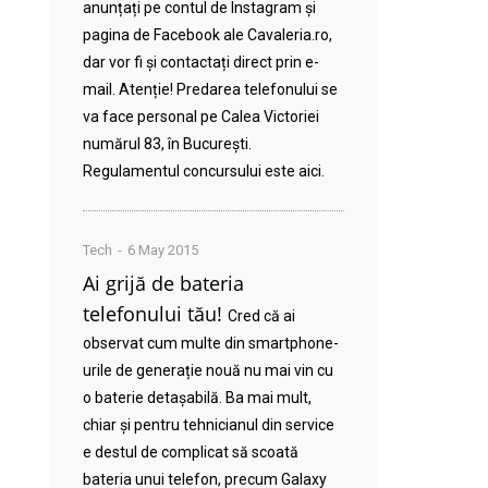
anunțați pe contul de Instagram și
pagina de Facebook ale Cavaleria.ro,
dar vor fi și contactați direct prin e-
mail. Atenție! Predarea telefonului se
va face personal pe Calea Victoriei
numărul 83, în București.
Regulamentul concursului este aici.
Tech
6 May 2015
Ai grijă de bateria
telefonului tău!
Cred că ai
observat cum multe din smartphone-
urile de generație nouă nu mai vin cu
o baterie detașabilă. Ba mai mult,
chiar și pentru tehnicianul din service
e destul de complicat să scoată
bateria unui telefon, precum Galaxy