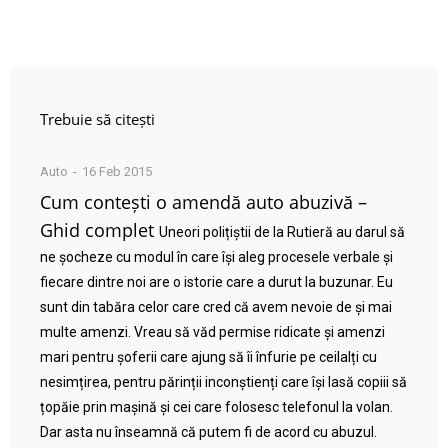
Trebuie să citești
Auto
16 Feb 2015
Cum contești o amendă auto abuzivă –
Ghid complet
Uneori polițiștii de la Rutieră au darul să
ne șocheze cu modul în care își aleg procesele verbale și
fiecare dintre noi are o istorie care a durut la buzunar. Eu
sunt din tabăra celor care cred că avem nevoie de și mai
multe amenzi. Vreau să văd permise ridicate și amenzi
mari pentru șoferii care ajung să îi înfurie pe ceilalți cu
nesimțirea, pentru părinții inconștienți care își lasă copiii să
țopăie prin mașină și cei care folosesc telefonul la volan.
Dar asta nu înseamnă că putem fi de acord cu abuzul.