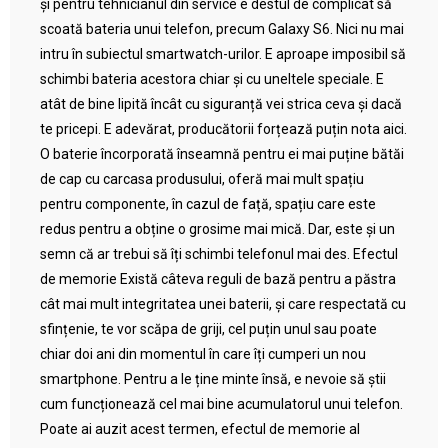
și pentru tehnicianul din service e destul de complicat să
scoată bateria unui telefon, precum Galaxy S6. Nici nu mai
intru în subiectul smartwatch-urilor. E aproape imposibil să
schimbi bateria acestora chiar și cu uneltele speciale. E
atât de bine lipită încât cu siguranță vei strica ceva și dacă
te pricepi. E adevărat, producătorii forțează puțin nota aici.
O baterie încorporată înseamnă pentru ei mai puține bătăi
de cap cu carcasa produsului, oferă mai mult spațiu
pentru componente, în cazul de față, spațiu care este
redus pentru a obține o grosime mai mică. Dar, este și un
semn că ar trebui să îți schimbi telefonul mai des. Efectul
de memorie Există câteva reguli de bază pentru a păstra
cât mai mult integritatea unei baterii, și care respectată cu
sfințenie, te vor scăpa de griji, cel puțin unul sau poate
chiar doi ani din momentul în care îți cumperi un nou
smartphone. Pentru a le ține minte însă, e nevoie să știi
cum funcționează cel mai bine acumulatorul unui telefon.
Poate ai auzit acest termen, efectul de memorie al