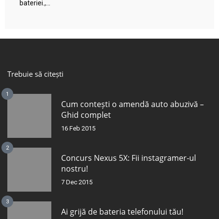
bateriei.,...
Trebuie să citești
1
Cum contești o amendă auto abuzivă –
Ghid complet
16 Feb 2015
2
Concurs Nexus 5X: Fii instagramer-ul
nostru!
7 Dec 2015
3
Ai grijă de bateria telefonului tău!