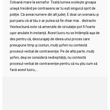
Coloană mare la semafor. Toată lumea ocolește groapa
uriașă trecând pe contrasens iar tu ești singurul oprit de
poliție. Că aveai numere din alt județ. E doar un scenariu și
pun pariu că al tău s-ar putea să fie chiar mai… distractiv.
Vestea bună este că amenzile de circulaţie pot fi foarte
uşor anulate în instanţă. Acest lucru nu se întâmplă aşa de
des pentru că, descurajaţi de ideea unui proces care
presupune timp şi costuri, mulţi şoferi nu contestă
procesul-verbal de contravenţie. Pe de altă parte, mulţi
şoferi, deşi se consideră nedreptăţiţi, nu contestă
procesul-verbal de contravenţie pentru că nu ştiu cum să
facă acest lucru.,...