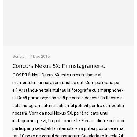
General
7 Dec 2015
Concurs Nexus 5X: Fii instagramer-ul
nostru!
Noul Nexus 5X este un must-have al
momentului, iar noi avem unul de dat. Cum pui mâna pe
el? Arătându-ne talentul tău la fotografie cu smartphone-
ul. Dacă prima rețea socială pe care o deschizi în fiecare zi
este Instagram, atunci ești omul potrivit pentru competiția
noastră. Vom da noul Nexus 5X, pe rând, câte unui
instagramer pe zi, timp de cinci zile. Fiecare dintre cei cinci
participanți selectați la întâmplare va putea posta cele mai
tari 10 poze pe contul de Instagram Cavaleria.ro în cele 24