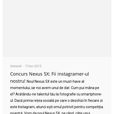
General
7 Dec 2015
Concurs Nexus 5X: Fii instagramer-ul
nostru!
Noul Nexus 5X este un must-have al
momentului, iar noi avem unul de dat. Cum pui mâna pe
el? Arătându-ne talentul tău la fotografie cu smartphone-
ul. Dacă prima rețea socială pe care o deschizi în fiecare zi
este Instagram, atunci ești omul potrivit pentru competiția
noastră. Vom da noul Nexus 5X, pe rând, câte unui