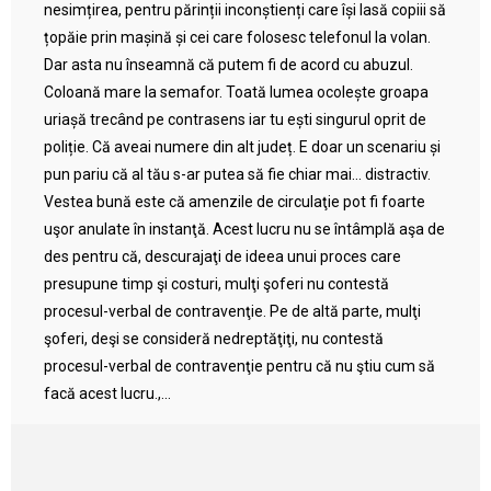
nesimțirea, pentru părinții inconștienți care își lasă copiii să
țopăie prin mașină și cei care folosesc telefonul la volan.
Dar asta nu înseamnă că putem fi de acord cu abuzul.
Coloană mare la semafor. Toată lumea ocolește groapa
uriașă trecând pe contrasens iar tu ești singurul oprit de
poliție. Că aveai numere din alt județ. E doar un scenariu și
pun pariu că al tău s-ar putea să fie chiar mai… distractiv.
Vestea bună este că amenzile de circulaţie pot fi foarte
uşor anulate în instanţă. Acest lucru nu se întâmplă aşa de
des pentru că, descurajaţi de ideea unui proces care
presupune timp şi costuri, mulţi şoferi nu contestă
procesul-verbal de contravenţie. Pe de altă parte, mulţi
şoferi, deşi se consideră nedreptăţiţi, nu contestă
procesul-verbal de contravenţie pentru că nu ştiu cum să
facă acest lucru.,...