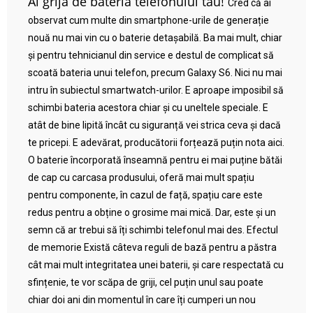
Ai grijă de bateria telefonului tău!
Cred că ai
observat cum multe din smartphone-urile de generație
nouă nu mai vin cu o baterie detașabilă. Ba mai mult, chiar
și pentru tehnicianul din service e destul de complicat să
scoată bateria unui telefon, precum Galaxy S6. Nici nu mai
intru în subiectul smartwatch-urilor. E aproape imposibil să
schimbi bateria acestora chiar și cu uneltele speciale. E
atât de bine lipită încât cu siguranță vei strica ceva și dacă
te pricepi. E adevărat, producătorii forțează puțin nota aici.
O baterie încorporată înseamnă pentru ei mai puține bătăi
de cap cu carcasa produsului, oferă mai mult spațiu
pentru componente, în cazul de față, spațiu care este
redus pentru a obține o grosime mai mică. Dar, este și un
semn că ar trebui să îți schimbi telefonul mai des. Efectul
de memorie Există câteva reguli de bază pentru a păstra
cât mai mult integritatea unei baterii, și care respectată cu
sfințenie, te vor scăpa de griji, cel puțin unul sau poate
chiar doi ani din momentul în care îți cumperi un nou