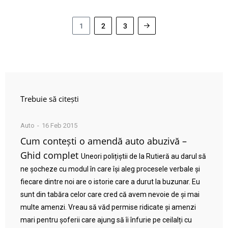
1
2
3
Trebuie să citești
Auto
16 Feb 2015
Cum contești o amendă auto abuzivă –
Ghid complet
Uneori polițiștii de la Rutieră au darul să
ne șocheze cu modul în care își aleg procesele verbale și
fiecare dintre noi are o istorie care a durut la buzunar. Eu
sunt din tabăra celor care cred că avem nevoie de și mai
multe amenzi. Vreau să văd permise ridicate și amenzi
mari pentru șoferii care ajung să îi înfurie pe ceilalți cu