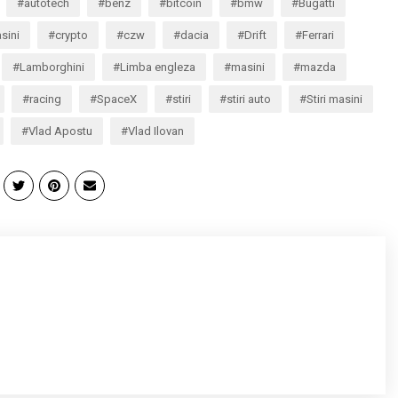
autotech
benz
bitcoin
bmw
Bugatti
sini
crypto
czw
dacia
Drift
Ferrari
Lamborghini
Limba engleza
masini
mazda
racing
SpaceX
stiri
stiri auto
Stiri masini
Vlad Apostu
Vlad Ilovan