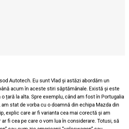
pisod Autotech. Eu sunt Vlad și astăzi abordăm un
 până acum în aceste stiri săptămânale. Există și este
 o țară la alta. Spre exemplu, când am fost în Portugalia
a, am stat de vorba cu o doamnă din echipa Mazda din
, explic care ar fi varianta cea mai corectă și am
r fi cea pe care o vom lua în considerare. Totusi, să
en” sau cum zic americanii “volcswagen” sau