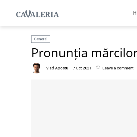
H
General
Pronunția mărcilo
Vlad Apostu
7 Oct 2021
Leave a comment