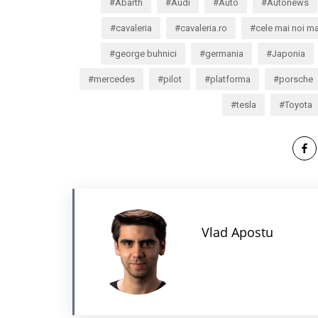
Abarth
Audi
Auto
Autonews
cavaleria
cavaleria.ro
cele mai noi ma
george buhnici
germania
Japonia
mercedes
pilot
platforma
porsche
tesla
Toyota
Vlad Apostu