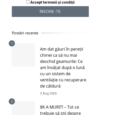
Accept termenii și condiții
Postări recente
1
Am dat găuri în pereții
chiriei ca să nu mai
deschid geamurile: Ce
am învățat după o lună
cu un sistem de
ventilație cu recuperare
de căldură
3 Aug 2026
2
8K A MURIT! – Tot ce
trebuie să știi despre