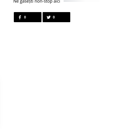
Ne găsești non-stop aici
0
0