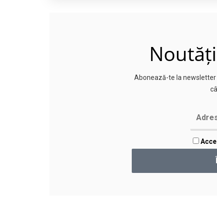
Noutăți
Abonează-te la newsletter p
câ
Accep