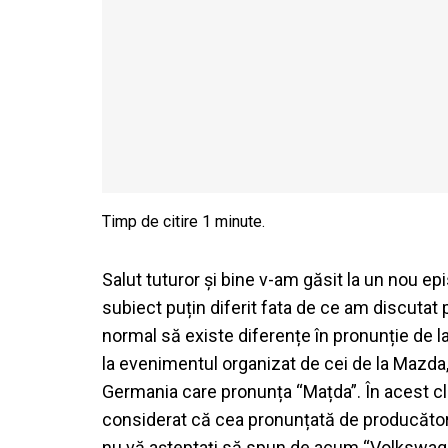
Salut tuturor și bine v-am găsit la un nou e
subiect puțin diferit fata de ce am discutat
normal să existe diferențe în pronunție de la
la evenimentul organizat de cei de la Mazd
Germania care pronunța “Mațda”. În acest clip
considerat că cea pronunțată de producător a
nu vă așteptați să spun de acum “Volkswag