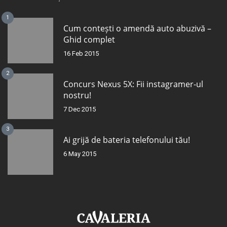
1
Cum contești o amendă auto abuzivă –
Ghid complet
16 Feb 2015
2
Concurs Nexus 5X: Fii instagramer-ul
nostru!
7 Dec 2015
3
Ai grijă de bateria telefonului tău!
6 May 2015