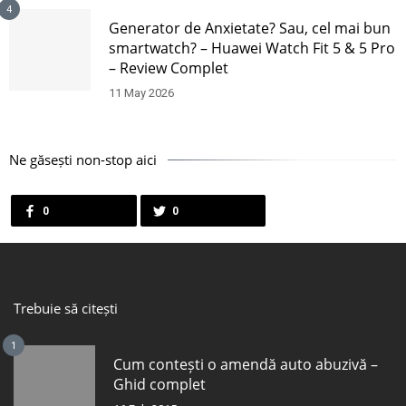
4
Generator de Anxietate? Sau, cel mai bun
smartwatch? – Huawei Watch Fit 5 & 5 Pro
– Review Complet
11 May 2026
Ne găsești non-stop aici
0
0
Trebuie să citești
1
Cum contești o amendă auto abuzivă –
Ghid complet