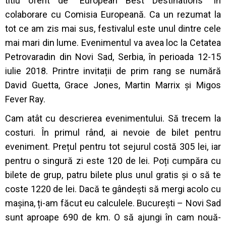
titlu oferit de ”European Best Destinations” în
colaborare cu Comisia Europeană.
Ca un rezumat la
tot ce am zis mai sus, festivalul este unul dintre cele
mai mari din lume.
Evenimentul va avea loc la Cetatea
Petrovaradin din Novi Sad, Serbia, în perioada 12-15
iulie 2018. Printre invitații de prim rang se numără
David Guetta, Grace Jones, Martin Marrix și Migos
Fever Ray.
Cam atât cu descrierea evenimentului. Să trecem la
costuri. În primul rând, ai nevoie de bilet pentru
eveniment. Prețul pentru tot sejurul costă 305 lei, iar
pentru o singură zi este 120 de lei. Poți cumpăra cu
bilete de grup, patru bilete plus unul gratis și o să te
coste 1220 de lei.
Dacă te gândești să mergi acolo cu
mașina, ți-am făcut eu calculele. București – Novi Sad
sunt aproape 690 de km. O să ajungi în cam nouă-