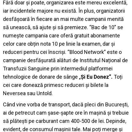
Fără doar și poate, organizarea este mereu excelentă,
iar incidentele majore nu există. În plus, organizatorii
desfășoară în fiecare an mai multe campanii menită
să unească, să ajute și să premieze. “Bac de 10” se
numește campania care oferă gratuit abonamente
celor care obțin nota 10 pe linie la examen, dar și
reduceri pentru cei înscriși. “Blood Network” este o
campanie desfășurată alături de Institutul Național de
Transfuzii Sanguine prin intermediul platformei
tehnologice de donare de sânge „
Și Eu Donez”.
Toți
cei care donează primesc reduceri și bilete la
Neversea sau Untold.
Când vine vorba de transport, dacă pleci din București,
ai de petrecut cam șase-șapte ore în mașină și trebuie
să plătești pe carburant cam 400-500 de lei. Depinde,
evident, de consumul mașinii tale. Mai poți merge și