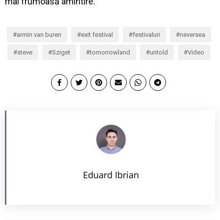
mai frumoasă amintire.
armin van buren
exit festival
festivaluri
neversea
steve
Sziget
tomorrowland
untold
Video
Eduard Ibrian