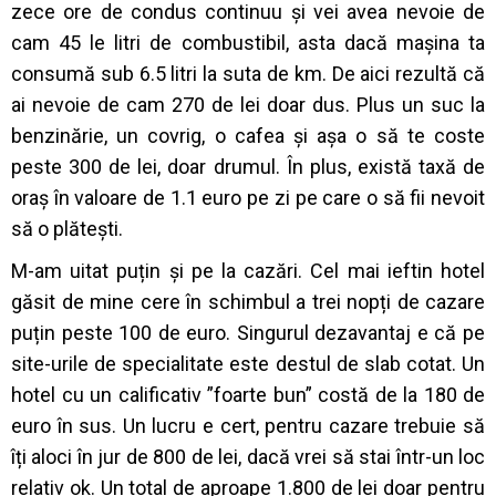
zece ore de condus continuu și vei avea nevoie de
cam 45 le litri de combustibil, asta dacă mașina ta
consumă sub 6.5 litri la suta de km. De aici rezultă că
ai nevoie de cam 270 de lei doar dus. Plus un suc la
benzinărie, un covrig, o cafea și așa o să te coste
peste 300 de lei, doar drumul. În plus, există taxă de
oraș în valoare de 1.1 euro pe zi pe care o să fii nevoit
să o plătești.
M-am uitat puțin și pe la cazări. Cel mai ieftin hotel
găsit de mine cere în schimbul a trei nopți de cazare
puțin peste 100 de euro. Singurul dezavantaj e că pe
site-urile de specialitate este destul de slab cotat. Un
hotel cu un calificativ ”foarte bun” costă de la 180 de
euro în sus. Un lucru e cert, pentru cazare trebuie să
îți aloci în jur de 800 de lei, dacă vrei să stai într-un loc
relativ ok. Un total de aproape 1.800 de lei doar pentru