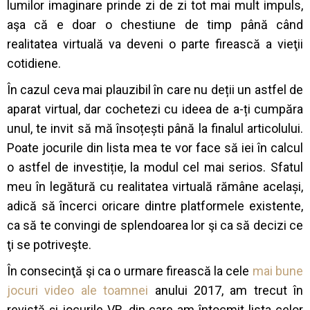
lumilor imaginare prinde zi de zi tot mai mult impuls,
aşa că e doar o chestiune de timp până când
realitatea virtuală va deveni o parte firească a vieţii
cotidiene.
În cazul ceva mai plauzibil în care nu deții un astfel de
aparat virtual, dar cochetezi cu ideea de a-ți cumpăra
unul, te invit să mă însoțești până la finalul articolului.
Poate jocurile din lista mea te vor face să iei în calcul
o astfel de investiție, la modul cel mai serios. Sfatul
meu în legătură cu realitatea virtuală rămâne același,
adică să încerci oricare dintre platformele existente,
ca să te convingi de splendoarea lor şi ca să decizi ce
ţi se potriveşte.
În consecinţă şi ca o urmare firească la cele
mai bune
jocuri video ale toamnei
anului 2017, am trecut în
revistă şi jocurile VR, din care am întocmit lista celor