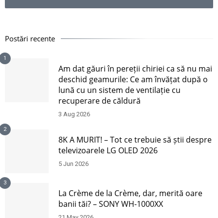
Postări recente
1
Am dat găuri în pereții chiriei ca să nu mai
deschid geamurile: Ce am învățat după o
lună cu un sistem de ventilație cu
recuperare de căldură
3 Aug 2026
2
8K A MURIT! – Tot ce trebuie să știi despre
televizoarele LG OLED 2026
5 Jun 2026
3
La Crème de la Crème, dar, merită oare
banii tăi? – SONY WH-1000XX
21 May 2026