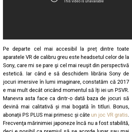
Pe departe cel mai accesibil la preț dintre toate
aparatele VR de calibru greu este headsetul celor de la
Sony, care mi se pare şi cel mai reuşit din perspectivă
estetică. Iar când e să deschidem librăria Sony de
jocuri imersive în lumi imaginare, constatăm că 2017
e mai mult decât oricând momentul să îți iei un PSVR.
Manevra asta face ca dintr-o dată baza de jocuri să
devină mai calitativă și mai bogată în titluri. Bonus,
abonații PS PLUS mai primesc și câte
un joc VR gratis
.
Frecvenţa mărinimiei japoneze încă nu a fost stabilită,
deci e posibil ca premiul să se acorde lunar sau mai