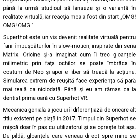
până la urmă studioul să lanseze și o variantă în
realitate virtuală, iar reacţia mea a fost din start „OMG!
OMG! OMG!”.
Superthot este un vis devenit realitate virtuală pentru
fanii împușcăturilor în slow-motion, inspirate din seria
Matrix. Oricine şi-a imaginat cum îi trec gloanțele
milimetric prin faţa ochilor se poate îmbrăca în
costum de Neo şi apoi e liber să treacă la acţiune.
Simularea extrem de reuşită face experienţa să pară
mai reală ca niciodată. Până şi eu am rămas ca la
dentist prima oară cu Superhot VR.
Mecanica genială a jocului îl diferențiază de oricare alt
titlu existent pe piață în 2017. Timpul din Superhot se
mișcă doar în pas cu utilizatorul şi se opreşte tot aşa.
De pildă, gloanţele care veneau direct spre mine se