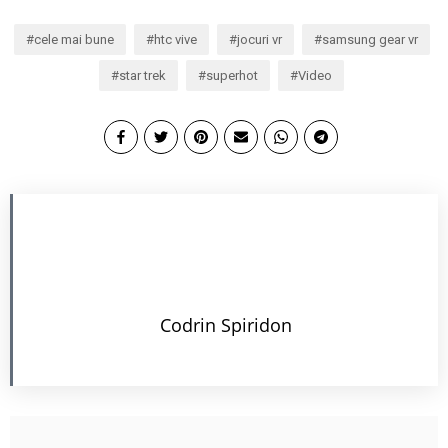
cele mai bune
htc vive
jocuri vr
samsung gear vr
star trek
superhot
Video
Codrin Spiridon