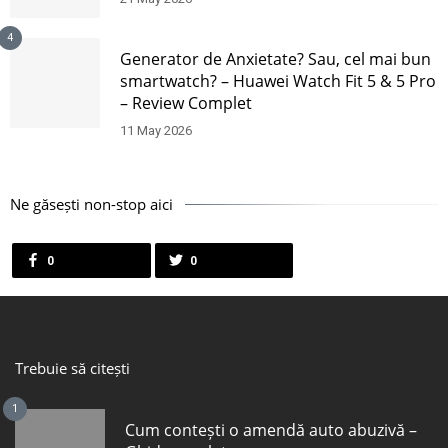
4
Generator de Anxietate? Sau, cel mai bun
smartwatch? – Huawei Watch Fit 5 & 5 Pro
– Review Complet
11 May 2026
Ne găsești non-stop aici
0
0
Trebuie să citești
1
Cum contești o amendă auto abuzivă –