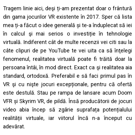
Tragem linie aici, deşi ți-am prezentat doar o frântură
din gama jocurilor VR existente în 2017. Sper că lista
mea ți-a făcut o idee generală și te-a înduplecat să iei
în calcul şi mai serios o investiție în tehnologie
virtuală. Indiferent cât de multe recenzii vei citi sau la
câte clipuri de pe YouTube te vei uita ca să înţelegi
fenomenul, realitatea virtuală poate fi trăită doar la
persoana întâi, în mod direct. Exact ca şi realitatea aia
standard, ortodoxă. Preferabil e să faci primul pas în
VR şi cu nişte jocuri excepționale, pentru că ofertă
este destulă. Stau pe rampa de lansare acum Doom
VFR și Skyrim VR, de pildă. Însă producătorii de jocuri
video abia încep să zgârie suprafața potențialului
realității virtuale, iar viitorul încă n-a început cu
adevărat.