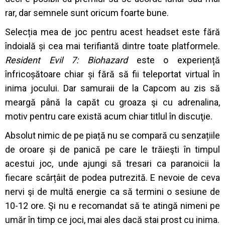
rar, dar semnele sunt oricum foarte bune.
Selecția mea de joc pentru acest headset este fără
îndoială și cea mai terifiantă dintre toate platformele.
Resident Evil 7: Biohazard
este o experiență
înfricoșătoare chiar și fără să fii teleportat virtual în
inima jocului. Dar samuraii de la Capcom au zis să
meargă până la capăt cu groaza şi cu adrenalina,
motiv pentru care există acum chiar titlul în discuţie.
Absolut nimic de pe piață nu se compară cu senzațiile
de oroare și de panică pe care le trăieşti în timpul
acestui joc, unde ajungi să tresari ca paranoicii la
fiecare scârțâit de podea putrezită. E nevoie de ceva
nervi şi de multă energie ca să termini o sesiune de
10-12 ore. Şi nu e recomandat să te atingă nimeni pe
umăr în timp ce joci, mai ales dacă stai prost cu inima.