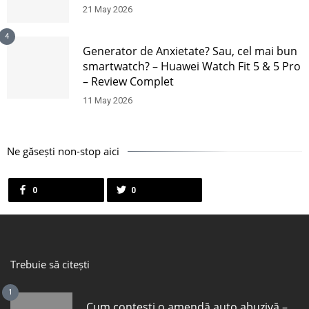
21 May 2026
4
Generator de Anxietate? Sau, cel mai bun
smartwatch? – Huawei Watch Fit 5 & 5 Pro
– Review Complet
11 May 2026
Ne găsești non-stop aici
0
0
Trebuie să citești
1
Cum contești o amendă auto abuzivă –