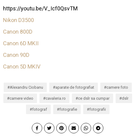
https://youtu.be/V_Icf0QsvTM
Nikon D3500
Canon 800D
Canon 6D MKII
Canon 90D
Canon 5D MKIV
Alexandru Ciobanu
aparate de fotografiat
camere foto
camere video
cavaleria.ro
ce dslr sa cumpar
dslr
fotograf
fotografie
fotografii